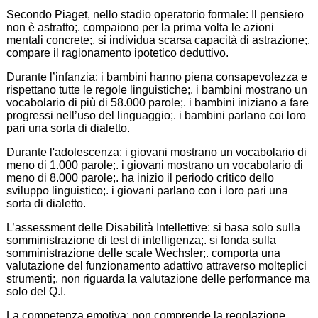
Secondo Piaget, nello stadio operatorio formale: Il pensiero
non è astratto;. compaiono per la prima volta le azioni
mentali concrete;. si individua scarsa capacità di astrazione;.
compare il ragionamento ipotetico deduttivo.
Durante l’infanzia: i bambini hanno piena consapevolezza e
rispettano tutte le regole linguistiche;. i bambini mostrano un
vocabolario di più di 58.000 parole;. i bambini iniziano a fare
progressi nell’uso del linguaggio;. i bambini parlano coi loro
pari una sorta di dialetto.
Durante l'adolescenza: i giovani mostrano un vocabolario di
meno di 1.000 parole;. i giovani mostrano un vocabolario di
meno di 8.000 parole;. ha inizio il periodo critico dello
sviluppo linguistico;. i giovani parlano con i loro pari una
sorta di dialetto.
L’assessment delle Disabilità Intellettive: si basa solo sulla
somministrazione di test di intelligenza;. si fonda sulla
somministrazione delle scale Wechsler;. comporta una
valutazione del funzionamento adattivo attraverso molteplici
strumenti;. non riguarda la valutazione delle performance ma
solo del Q.I.
La competenza emotiva: non comprende la regolazione