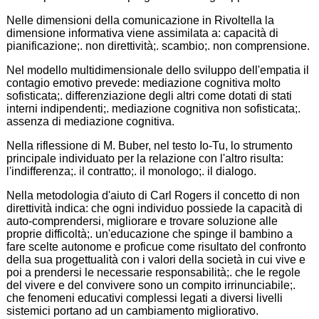
Nelle dimensioni della comunicazione in Rivoltella la
dimensione informativa viene assimilata a: capacità di
pianificazione;. non direttività;. scambio;. non comprensione.
Nel modello multidimensionale dello sviluppo dell'empatia il
contagio emotivo prevede: mediazione cognitiva molto
sofisticata;. differenziazione degli altri come dotati di stati
interni indipendenti;. mediazione cognitiva non sofisticata;.
assenza di mediazione cognitiva.
Nella riflessione di M. Buber, nel testo Io-Tu, lo strumento
principale individuato per la relazione con l'altro risulta:
l'indifferenza;. il contratto;. il monologo;. il dialogo.
Nella metodologia d'aiuto di Carl Rogers il concetto di non
direttività indica: che ogni individuo possiede la capacità di
auto-comprendersi, migliorare e trovare soluzione alle
proprie difficoltà;. un'educazione che spinge il bambino a
fare scelte autonome e proficue come risultato del confronto
della sua progettualità con i valori della società in cui vive e
poi a prendersi le necessarie responsabilità;. che le regole
del vivere e del convivere sono un compito irrinunciabile;.
che fenomeni educativi complessi legati a diversi livelli
sistemici portano ad un cambiamento migliorativo.