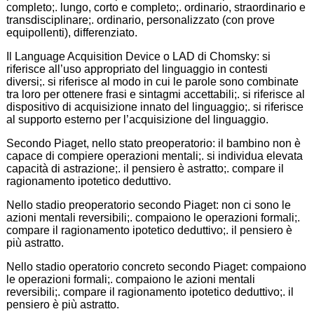
completo;. lungo, corto e completo;. ordinario, straordinario e
transdisciplinare;. ordinario, personalizzato (con prove
equipollenti), differenziato.
Il Language Acquisition Device o LAD di Chomsky: si
riferisce all’uso appropriato del linguaggio in contesti
diversi;. si riferisce al modo in cui le parole sono combinate
tra loro per ottenere frasi e sintagmi accettabili;. si riferisce al
dispositivo di acquisizione innato del linguaggio;. si riferisce
al supporto esterno per l’acquisizione del linguaggio.
Secondo Piaget, nello stato preoperatorio: il bambino non è
capace di compiere operazioni mentali;. si individua elevata
capacità di astrazione;. il pensiero è astratto;. compare il
ragionamento ipotetico deduttivo.
Nello stadio preoperatorio secondo Piaget: non ci sono le
azioni mentali reversibili;. compaiono le operazioni formali;.
compare il ragionamento ipotetico deduttivo;. il pensiero è
più astratto.
Nello stadio operatorio concreto secondo Piaget: compaiono
le operazioni formali;. compaiono le azioni mentali
reversibili;. compare il ragionamento ipotetico deduttivo;. il
pensiero è più astratto.