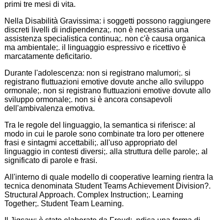
primi tre mesi di vita.
Nella Disabilità Gravissima: i soggetti possono raggiungere
discreti livelli di indipendenza;. non è necessaria una
assistenza specialistica continua;. non c'è causa organica
ma ambientale;. il linguaggio espressivo e ricettivo è
marcatamente deficitario.
Durante l'adolescenza: non si registrano malumori;. si
registrano fluttuazioni emotive dovute anche allo sviluppo
ormonale;. non si registrano fluttuazioni emotive dovute allo
sviluppo ormonale;. non si è ancora consapevoli
dell'ambivalenza emotiva.
Tra le regole del linguaggio, la semantica si riferisce: al
modo in cui le parole sono combinate tra loro per ottenere
frasi e sintagmi accettabili;. all'uso appropriato del
linguaggio in contesti diversi;. alla struttura delle parole;. al
significato di parole e frasi.
All'interno di quale modello di cooperative learning rientra la
tecnica denominata Student Teams Achievement Division?.
Structural Approach. Complex Instruction;. Learning
Together;. Student Team Learning.