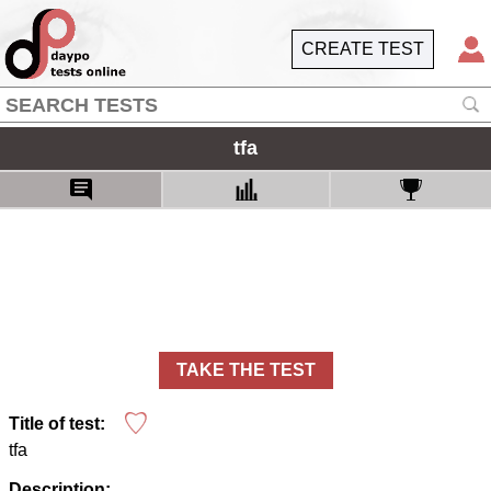
CREATE TEST
tfa
TAKE THE TEST
Title of test:
tfa
Description: