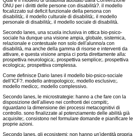
Qual è il modello di disabilità adottato dalla Convenzione
ONU per i diritti delle persone con disabilità?. il modello
focalizzato sul deficit funzionale della persona con
disabilità;. il modello culturale di disabilità;. il modello
personale di disabilità;. il modello sociale di disabilità.
Secondo Ianes, una scuola inclusiva in ottica bio-psico-
sociale ha dunque una visione ampia, globale, sistemica,
relazionale e contestuale non solo dell'alunno/a con
disabilità, ma anche della gamma di risorse e interventi da
attivare, e questa visione ampia ci porta direttamente alla:
prospettiva neurologica;. prospettiva semplice;. prospettiva
ecologica;. prospettiva complessa.
Come definisce Dario Ianes il modello bio-psico-sociale
dell’ICF?. modello antropologico;. modello esclusivo;.
modello medico;. modello complessivo.
Secondo Ianes, le microstrategie: hanno a che fare con la
disposizione dell'allievo nei confronti dei compiti;.
riguardano la dimensione dei processi metacognitivi di
controllo. sono finalizzate al potenziamento delle abilità già
acquisite;. consistono nel formulare domande e pianificare le
proprie azioni.
Secondo Ianes, gli ecosistemi: non hanno un'identità propria