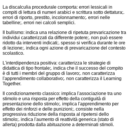
La discalculia procedurale comporta: errori lessicali in
compiti di lettura di numeri arabici e scrittura sotto dettatura;.
errori di riporto, prestito, incolonnamento;. errori nelle
tabelline;. errori nei calcoli semplici.
Il bullismo: indica una relazione di ripetuta prevaricazione tra
individui caratterizzati da differente potere;. non può essere
ridotto da interventi indicati;. spesso si verifica durante le ore
di lezione;. indica ogni azione di prevaricazione del contesto
scolastico.
L'interdipendenza positiva: caratterizza le strategie di
didattica di tipo frontale;. indica che il successo del compito
è di tutti i membri del gruppo di lavoro;. non caratterizza
l'apprendimento collaborativo;. non caratterizza il Learning
Together.
Il condizionamento classico: implica l'associazione tra uno
stimolo e una risposta per effetto della contiguità di
presentazione dello stimolo;. implica l'apprendimento per
effetto dei rinforzi e delle punizioni;. consiste nella
progressiva riduzione della risposta al ripetersi dello
stimolo;. indica l'aumento di reattività generica (stato di
allerta) prodotta dalla abituazione a determinati stimoli.