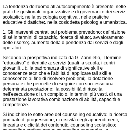
La tendenza dell'uomo all'autocompimento è presente: nelle
pratiche gestionali, organizzative e di governance dei servizi
scolastici;. nella psicologia cognitiva;. nelle pratiche
educative didattiche;. nella cosiddetta psicologia umanistica.
1. Gli interventi centrati sul problema prevedono: definizione
di sé in termini di capacità;. ricerca di aiuto;. avvaloramento
delle risorse;. aumento della dipendenza dai servizi e dagli
operatori.
Secondo la prospettiva indicata da G. Zanniello, il termine
“educativo” è riferibile a: servizi (quali la scuola, i centri
giovanili…);. la padronanza di significative skill e
conoscenze tecniche e l'abilità di applicare tali skill e
conoscenze al fine di risolvere problemi;. la dotazione
personale che permette di eseguire con successo una
determinata prestazione;. la possibilità di riuscita
nell'esecuzione di un compito o, in termini più vasti, di una
prestazione lavorativa combinazione di abilità, capacità e
competenze.
Si indichino le sotto-aree del counseling educativo: la ricerca
puntuale di progressione; ricorsività degli apprendimenti;
linearità e ciclicità dei contenuti;. counseling scolastico;