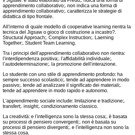
Il Jigsaw: è stato elaborato da Freud;. ndica una forma di
apprendimento collaborativo;. non indica una forma di
apprendimento collaborativo;. caratterizza le strategie di
didattica di tipo frontale.
All'interno di quale modello di cooperative learning rientra la
tecnica del Jigsaw o gioco di costruzione a incastro?.
Structural Approach;. Complex Instruction;. Laerning
Together;. Student Team Learning.
Tra i principi dell'apprendimento collaborativo non rientra:
l'interdipendenza positiva;. l'affidabilità individuale;.
l’autodeterminazione;. la promozione dell'interazione.
Lo studente con uno stile di apprendimento profondo: ha
sempre successo scolastico;. tende ad apprendere in modo
passivo;. tende ad analizzare il significato dei materiali;.
tende ad apprendere in modo rapido e autonomo.
L'apprendimento sociale include: Imitazione e tradizione;.
transfert;. insight;. condizionamento classico.
La creatività: e l'intelligenza sono la stessa cosa;. è basata
su processi di pensiero convergenti;. non è basata su
processi di pensiero divergenti;. e l'intelligenza non sono la
stessa cosa.