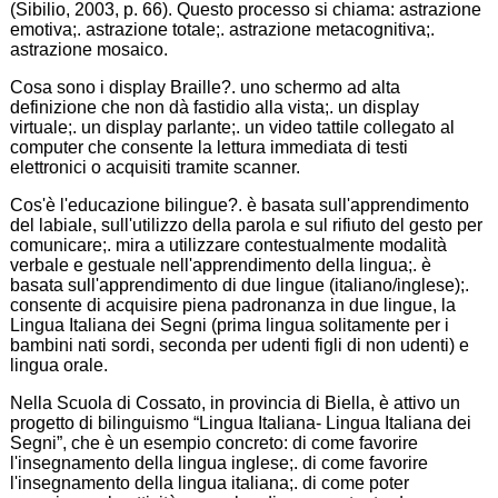
(Sibilio, 2003, p. 66). Questo processo si chiama: astrazione
emotiva;. astrazione totale;. astrazione metacognitiva;.
astrazione mosaico.
Cosa sono i display Braille?. uno schermo ad alta
definizione che non dà fastidio alla vista;. un display
virtuale;. un display parlante;. un video tattile collegato al
computer che consente la lettura immediata di testi
elettronici o acquisiti tramite scanner.
Cos'è l'educazione bilingue?. è basata sull'apprendimento
del labiale, sull'utilizzo della parola e sul rifiuto del gesto per
comunicare;. mira a utilizzare contestualmente modalità
verbale e gestuale nell'apprendimento della lingua;. è
basata sull'apprendimento di due lingue (italiano/inglese);.
consente di acquisire piena padronanza in due lingue, la
Lingua Italiana dei Segni (prima lingua solitamente per i
bambini nati sordi, seconda per udenti figli di non udenti) e
lingua orale.
Nella Scuola di Cossato, in provincia di Biella, è attivo un
progetto di bilinguismo “Lingua Italiana- Lingua Italiana dei
Segni”, che è un esempio concreto: di come favorire
l'insegnamento della lingua inglese;. di come favorire
l'insegnamento della lingua italiana;. di come poter