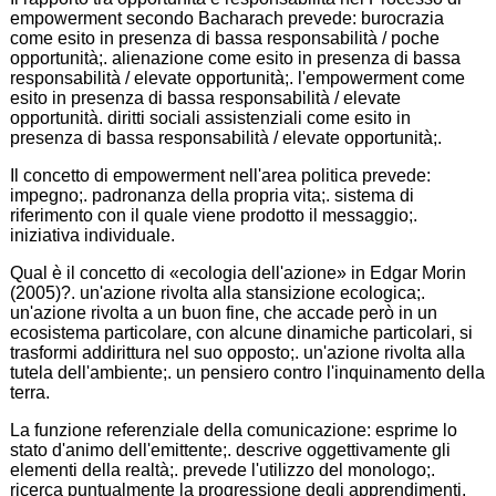
empowerment secondo Bacharach prevede: burocrazia
come esito in presenza di bassa responsabilità / poche
opportunità;. alienazione come esito in presenza di bassa
responsabilità / elevate opportunità;. l'empowerment come
esito in presenza di bassa responsabilità / elevate
opportunità. diritti sociali assistenziali come esito in
presenza di bassa responsabilità / elevate opportunità;.
Il concetto di empowerment nell'area politica prevede:
impegno;. padronanza della propria vita;. sistema di
riferimento con il quale viene prodotto il messaggio;.
iniziativa individuale.
Qual è il concetto di «ecologia dell'azione» in Edgar Morin
(2005)?. un'azione rivolta alla stansizione ecologica;.
un'azione rivolta a un buon fine, che accade però in un
ecosistema particolare, con alcune dinamiche particolari, si
trasformi addirittura nel suo opposto;. un'azione rivolta alla
tutela dell'ambiente;. un pensiero contro l'inquinamento della
terra.
La funzione referenziale della comunicazione: esprime lo
stato d'animo dell'emittente;. descrive oggettivamente gli
elementi della realtà;. prevede l'utilizzo del monologo;.
ricerca puntualmente la progressione degli apprendimenti.