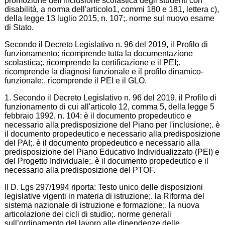
promozione dell'inclusione scolastica degli studenti con
disabilità, a norma dell'articolo1, commi 180 e 181, lettera c),
della legge 13 luglio 2015, n. 107;. norme sul nuovo esame
di Stato.
Secondo il Decreto Legislativo n. 96 del 2019, il Profilo di
funzionamento: ricomprende tutta la documentazione
scolastica;. ricomprende la certificazione e il PEI;.
ricomprende la diagnosi funzionale e il profilo dinamico-
funzionale;. ricomprende il PEI e il GLO.
1. Secondo il Decreto Legislativo n. 96 del 2019, il Profilo di
funzionamento di cui all'articolo 12, comma 5, della legge 5
febbraio 1992, n. 104: è il documento propedeutico e
necessario alla predisposizione del Piano per l'inclusione;. è
il documento propedeutico e necessario alla predisposizione
del PAI;. è il documento propedeutico e necessario alla
predisposizione del Piano Educativo Individualizzato (PEI) e
del Progetto Individuale;. è il documento propedeutico e il
necessario alla predisposizione del PTOF.
Il D. Lgs 297/1994 riporta: Testo unico delle disposizioni
legislative vigenti in materia di istruzione;. la Riforma del
sistema nazionale di istruzione e formazione;. la nuova
articolazione dei cicli di studio;. norme generali
sull’ordinamento del lavoro alle dipendenze delle