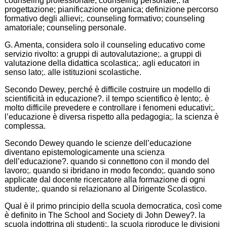
counseling professionale; counseling personale;. la
progettazione; pianificazione organica; definizione percorso
formativo degli allievi;. counseling formativo; counseling
amatoriale; counseling personale.
G. Amenta, considera solo il counseling educativo come
servizio rivolto: a gruppi di autovalutazione;. a gruppi di
valutazione della didattica scolastica;. agli educatori in
senso lato;. alle istituzioni scolastiche.
Secondo Dewey, perché è difficile costruire un modello di
scientificità in educazione?. il tempo scientifico è lento;. è
molto difficile prevedere e controllare i fenomeni educativi;.
l’educazione è diversa rispetto alla pedagogia;. la scienza è
complessa.
Secondo Dewey quando le scienze dell’educazione
diventano epistemologicamente una scienza
dell’educazione?. quando si connettono con il mondo del
lavoro;. quando si ibridano in modo fecondo;. quando sono
applicate dal docente ricercatore alla formazione di ogni
studente;. quando si relazionano al Dirigente Scolastico.
Qual è il primo principio della scuola democratica, così come
è definito in The School and Society di John Dewey?. la
scuola indottrina gli studenti;. la scuola riproduce le divisioni