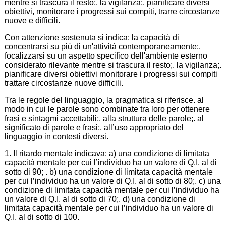
mentre si trascura il resto;. la vigilanza;. pianificare diversi
obiettivi, monitorare i progressi sui compiti, trarre circostanze
nuove e difficili.
Con attenzione sostenuta si indica: la capacità di
concentrarsi su più di un'attività contemporaneamente;.
focalizzarsi su un aspetto specifico dell'ambiente esterno
considerato rilevante mentre si trascura il resto;. la vigilanza;.
pianificare diversi obiettivi monitorare i progressi sui compiti
trattare circostanze nuove difficili.
Tra le regole del linguaggio, la pragmatica si riferisce. al
modo in cui le parole sono combinate tra loro per ottenere
frasi e sintagmi accettabili;. alla struttura delle parole;. al
significato di parole e frasi;. all’uso appropriato del
linguaggio in contesti diversi.
1. Il ritardo mentale indicava: a) una condizione di limitata
capacità mentale per cui l’individuo ha un valore di Q.I. al di
sotto di 90; . b) una condizione di limitata capacità mentale
per cui l’individuo ha un valore di Q.I. al di sotto di 80;. c) una
condizione di limitata capacità mentale per cui l’individuo ha
un valore di Q.I. al di sotto di 70;. d) una condizione di
limitata capacità mentale per cui l’individuo ha un valore di
Q.I. al di sotto di 100.