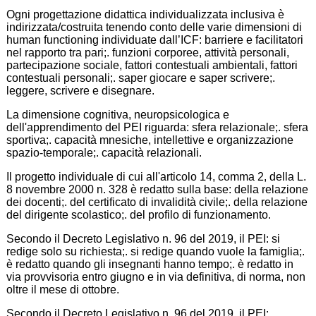
Ogni progettazione didattica individualizzata inclusiva è
indirizzata/costruita tenendo conto delle varie dimensioni di
human functioning individuate dall’ICF: barriere e facilitatori
nel rapporto tra pari;. funzioni corporee, attività personali,
partecipazione sociale, fattori contestuali ambientali, fattori
contestuali personali;. saper giocare e saper scrivere;.
leggere, scrivere e disegnare.
La dimensione cognitiva, neuropsicologica e
dell'apprendimento del PEI riguarda: sfera relazionale;. sfera
sportiva;. capacità mnesiche, intellettive e organizzazione
spazio-temporale;. capacità relazionali.
Il progetto individuale di cui all'articolo 14, comma 2, della L.
8 novembre 2000 n. 328 è redatto sulla base: della relazione
dei docenti;. del certificato di invalidità civile;. della relazione
del dirigente scolastico;. del profilo di funzionamento.
Secondo il Decreto Legislativo n. 96 del 2019, il PEI: si
redige solo su richiesta;. si redige quando vuole la famiglia;.
è redatto quando gli insegnanti hanno tempo;. è redatto in
via provvisoria entro giugno e in via definitiva, di norma, non
oltre il mese di ottobre.
Secondo il Decreto Legislativo n. 96 del 2019, il PEI: