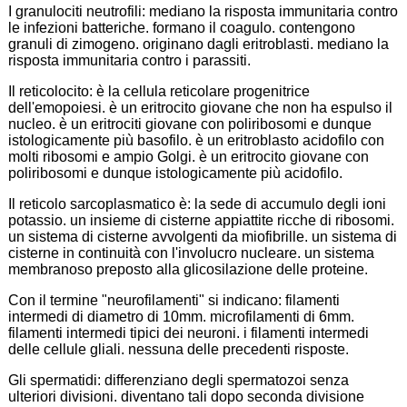
I granulociti neutrofili: mediano la risposta immunitaria contro
le infezioni batteriche. formano il coagulo. contengono
granuli di zimogeno. originano dagli eritroblasti. mediano la
risposta immunitaria contro i parassiti.
Il reticolocito: è la cellula reticolare progenitrice
dell'emopoiesi. è un eritrocito giovane che non ha espulso il
nucleo. è un eritrociti giovane con poliribosomi e dunque
istologicamente più basofilo. è un eritroblasto acidofilo con
molti ribosomi e ampio Golgi. è un eritrocito giovane con
poliribosomi e dunque istologicamente più acidofilo.
Il reticolo sarcoplasmatico è: la sede di accumulo degli ioni
potassio. un insieme di cisterne appiattite ricche di ribosomi.
un sistema di cisterne avvolgenti da miofibrille. un sistema di
cisterne in continuità con l'involucro nucleare. un sistema
membranoso preposto alla glicosilazione delle proteine.
Con il termine "neurofilamenti" si indicano: filamenti
intermedi di diametro di 10mm. microfilamenti di 6mm.
filamenti intermedi tipici dei neuroni. i filamenti intermedi
delle cellule gliali. nessuna delle precedenti risposte.
Gli spermatidi: differenziano degli spermatozoi senza
ulteriori divisioni. diventano tali dopo seconda divisione