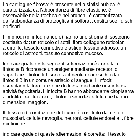
La cartilagine fibrosa: è presente nella sinfisi pubica. è
caratterizzata dall'abbondanza di fibre elastiche. è
osservabile nella trachea e nei bronchi. è caratterizzata
dall'abbondanza di proteoglicani solforati. costituisce i dischi
epifisari.
I linfonodi (o linfoghiandole) hanno uno stroma di sostegno
costituita da: un reticolo di sottili fibre collagene reticolari
argirofile. tessuto connettivo elastico. tessuto adiposo. un
reticolo di astrociti. tessuto connettivo mucoso.
Indicare quale delle seguenti affermazioni è corretta: il
linfocita B riconosce un antigene mediante recettori di
superficie. i linfociti T sono facilmente riconoscibili dai
linfociti B in un comune striscio di sangue. i linfociti
esercitano la loro funzione di difesa mediante una intensa
attività fagocitaria. i linfocita B hanno abbondante citoplasma
acidofilo. tra i leucociti, i linfociti sono le cellule che hanno
dimensioni maggiori.
IL tessuto di conduzione del cuore è costituito da: cellule
muscolari. cellule nevroglia. neuroni. cellule endoteliali. fibre
mieliniche.
indicare quale di queste affermazioni è corretta: il tessuto