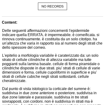
NO RECORDS
Content:
Delle seguenti affermazioni concernenti l'epidermide
indicare quella ERRATA. è impermeabile. è corneificata. si
rinnova continuamente. è costituita da un solo citotipo. ha
un'altezza che varia in rapporto sia al numero degli strati che
dello spessore del corneo.
L'epitelio a morfologia variabile è caraterizzato da: un solo
strato di cellule cilindriche di altezza variabile ma tutte
poggianti sulla lamina basale. cellule di forma piramidale o
cilindriche disposte in due strati. piu' strati di cellule di varie
dimensioni e forma. cellule cupoliformi in superficie e piu'
strati di cellule cubiche negli strati sottostanti. cellule
cheratinizzate.
Dal punto di vista istologico la corticale del surrene è:
suddivisa in due zone anteriore o posteriore. suddivisa in
due zone laterale e parassiale. suddivisa in tre strati
sovrapposti, con cordoni. non è suddivisa in strati ma è