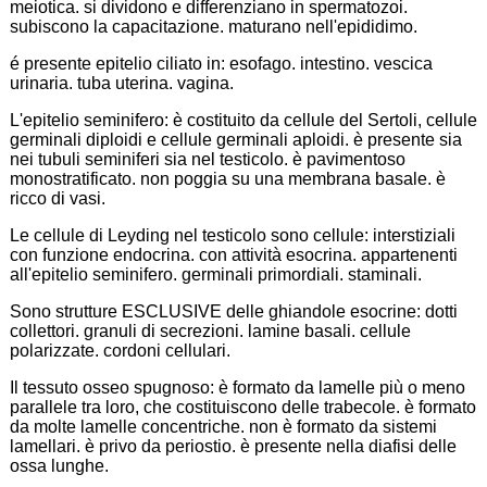
meiotica. si dividono e differenziano in spermatozoi.
subiscono la capacitazione. maturano nell'epididimo.
é presente epitelio ciliato in: esofago. intestino. vescica
urinaria. tuba uterina. vagina.
L'epitelio seminifero: è costituito da cellule del Sertoli, cellule
germinali diploidi e cellule germinali aploidi. è presente sia
nei tubuli seminiferi sia nel testicolo. è pavimentoso
monostratificato. non poggia su una membrana basale. è
ricco di vasi.
Le cellule di Leyding nel testicolo sono cellule: interstiziali
con funzione endocrina. con attività esocrina. appartenenti
all'epitelio seminifero. germinali primordiali. staminali.
Sono strutture ESCLUSIVE delle ghiandole esocrine: dotti
collettori. granuli di secrezioni. lamine basali. cellule
polarizzate. cordoni cellulari.
Il tessuto osseo spugnoso: è formato da lamelle più o meno
parallele tra loro, che costituiscono delle trabecole. è formato
da molte lamelle concentriche. non è formato da sistemi
lamellari. è privo da periostio. è presente nella diafisi delle
ossa lunghe.