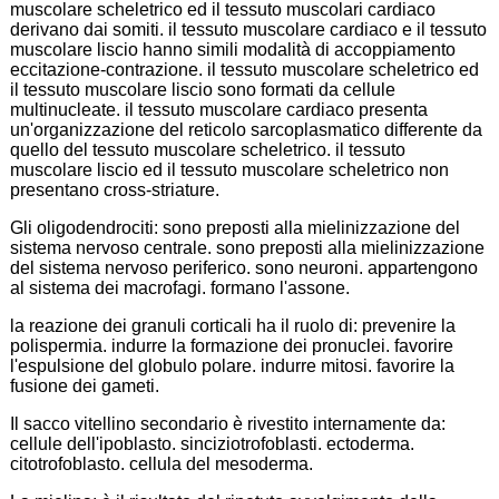
muscolare scheletrico ed il tessuto muscolari cardiaco
derivano dai somiti. il tessuto muscolare cardiaco e il tessuto
muscolare liscio hanno simili modalità di accoppiamento
eccitazione-contrazione. il tessuto muscolare scheletrico ed
il tessuto muscolare liscio sono formati da cellule
multinucleate. il tessuto muscolare cardiaco presenta
un'organizzazione del reticolo sarcoplasmatico differente da
quello del tessuto muscolare scheletrico. il tessuto
muscolare liscio ed il tessuto muscolare scheletrico non
presentano cross-striature.
Gli oligodendrociti: sono preposti alla mielinizzazione del
sistema nervoso centrale. sono preposti alla mielinizzazione
del sistema nervoso periferico. sono neuroni. appartengono
al sistema dei macrofagi. formano l'assone.
la reazione dei granuli corticali ha il ruolo di: prevenire la
polispermia. indurre la formazione dei pronuclei. favorire
l'espulsione del globulo polare. indurre mitosi. favorire la
fusione dei gameti.
Il sacco vitellino secondario è rivestito internamente da:
cellule dell'ipoblasto. sinciziotrofoblasti. ectoderma.
citotrofoblasto. cellula del mesoderma.