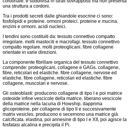
cordonale. è suddivisa in strati sovrapposti ma non presenta
una struttura a cordoni.
Tra i prodotti secreti dalle ghiandole esocrine ci sono:
fosfolipidi e proteine. ormoni proteici. proteine e mucina.
enzimi e ormoni. acidi nucleici.
I tendini sono costituiti da: tessuto connettivo compatto
irregolare. molti mastociti e macrofagi. tessuto connettivo
compatto regolare. molti proteoglicani. fibre collagene
orientate in varie direzioni.
La componente fibrillare organica del tessuto connettivo
comprende: proteoglicani, collagene e GAGs. collagene,
fibre, reticolari ed elastiche. fibre collagene, nervose ed
elastiche. fibre collagene, reticolari ed elastiche. fibre
collagene, muscolari e nervose.
Gli osteoblasti: producono collagene di tipo I e poi matrice
osteoide infine vescicole della matrice. liberano vescicole
della matrice nella lacuna di Howship. dapprima
glicoproteine, per collagene di tipo II e succesivamente
matrix vesicles. producono e secernono una matrice già
calcificata. elastina, poi annesine di tipo I e XII, poi agisce la
fosfatasi alcalina e precipita il Pi.