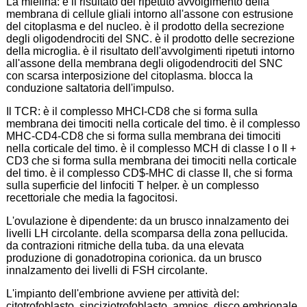
La mielina: è il risultato del ripetuto avvolgimento della
membrana di cellule gliali intorno all'assone con estrusione
del citoplasma e del nucleo. è il prodotto della secrezione
degli oligodendrociti del SNC. è il prodotto delle secrezione
della microglia. è il risultato dell'avvolgimenti ripetuti intorno
all'assone della membrana degli oligodendrociti del SNC
con scarsa interposizione del citoplasma. blocca la
conduzione saltatoria dell'impulso.
Il TCR: è il complesso MHCI-CD8 che si forma sulla
membrana dei timociti nella corticale del timo. è il complesso
MHC-CD4-CD8 che si forma sulla membrana dei timociti
nella corticale del timo. è il complesso MCH di classe I o II +
CD3 che si forma sulla membrana dei timociti nella corticale
del timo. è il complesso CD$-MHC di classe II, che si forma
sulla superficie del linfociti T helper. è un complesso
recettoriale che media la fagocitosi.
L'ovulazione è dipendente: da un brusco innalzamento dei
livelli LH circolante. della scomparsa della zona pellucida.
da contrazioni ritmiche della tuba. da una elevata
produzione di gonadotropina corionica. da un brusco
innalzamento dei livelli di FSH circolante.
L'impianto dell'embrione avviene per attività del:
citotrofoblasto. sinciziotrofoblasto. amnios. disco embrionale.