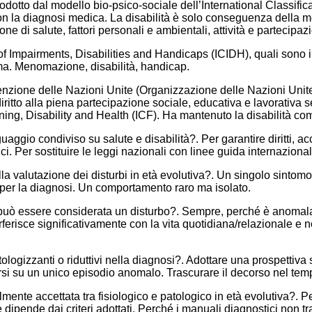
dotto dal modello bio-psico-sociale dell’International Classifica
con la diagnosi medica. La disabilità è solo conseguenza della 
ione di salute, fattori personali e ambientali, attività e partecipaz
 Impairments, Disabilities and Handicaps (ICIDH), quali sono i tre 
gma. Menomazione, disabilità, handicap.
enzione delle Nazioni Unite (Organizzazione delle Nazioni Unite,
iritto alla piena partecipazione sociale, educativa e lavorativa 
ioning, Disability and Health (ICF). Ha mantenuto la disabilità 
aggio condiviso su salute e disabilità?. Per garantire diritti, ac
ci. Per sostituire le leggi nazionali con linee guida internazionali.
la valutazione dei disturbi in età evolutiva?. Un singolo sintom
ti per la diagnosi. Un comportamento raro ma isolato.
ni può essere considerata un disturbo?. Sempre, perché è anomala
rferisce significativamente con la vita quotidiana/relazionale e
ologizzanti o riduttivi nella diagnosi?. Adottare una prospettiv
rsi su un unico episodio anomalo. Trascurare il decorso nel tem
nte accettata tra fisiologico e patologico in età evolutiva?. Perc
e dipende dai criteri adottati. Perché i manuali diagnostici non tra