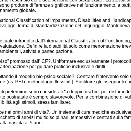
sono produrre differenze significative nel funzionamento, a parit
ionamento globale.
ternational Classification of Impairments, Disabilities and Handic
tava ogni forma di standardizzazione del linguaggio. Manteneva
tuale introdotto dall’International Classification of Functioning,
tovalutazione. Definire la disabilità solo come menomazione irrev
/ambientali, attività e partecipazione.
iviso” promosso dall’ICF?. Uniformare esclusivamente i protocoll
partecipazione per guidare pratiche inclusive e diritti.
tando il modello bio-psico-sociale?. Centrare l’intervento solo 
 (es. PEI e metodologie flessibili). Sostituire gli insegnanti curr
ati pretermine sono considerati “a doppio rischio” per disturbi de
ente postnatale è sempre sfavorevole. Per la combinazione di vu
ilità agli stimoli, stress familiare).
oce nei primi anni di vita?. Un insieme di cure mediche esclusi
cchetto di servizi multidisciplinari, tempestivi e centrati sulla
dalla nascita ai 5 anni.