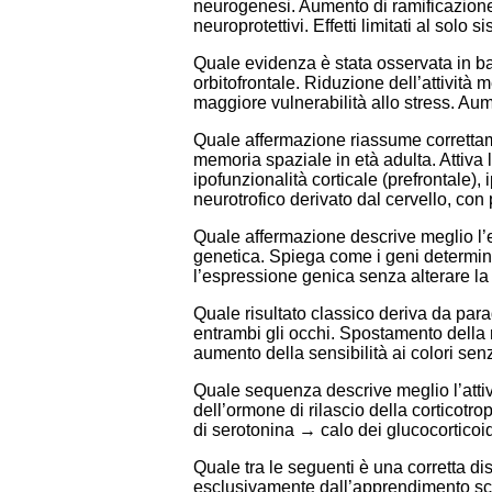
neurogenesi. Aumento di ramificazione
neuroprotettivi. Effetti limitati al solo s
Quale evidenza è stata osservata in bamb
orbitofrontale. Riduzione dell’attività
maggiore vulnerabilità allo stress. Au
Quale affermazione riassume correttame
memoria spaziale in età adulta. Attiva 
ipofunzionalità corticale (prefrontale),
neurotrofico derivato dal cervello, con
Quale affermazione descrive meglio l’e
genetica. Spiega come i geni determi
l’espressione genica senza alterare la
Quale risultato classico deriva da para
entrambi gli occhi. Spostamento della 
aumento della sensibilità ai colori sen
Quale sequenza descrive meglio l’attiv
dell’ormone di rilascio della corticot
di serotonina → calo dei glucocorticoi
Quale tra le seguenti è una corretta dis
esclusivamente dall’apprendimento scol