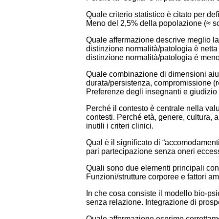
Quale criterio statistico è citato per
Meno del 2,5% della popolazione (≈ so
Quale affermazione descrive meglio la dif
distinzione normalità/patologia è netta 
distinzione normalità/patologia è meno
Quale combinazione di dimensioni aiut
durata/persistenza, compromissione (r
Preferenze degli insegnanti e giudizio 
Perché il contesto è centrale nella val
contesti. Perché età, genere, cultura,
inutili i criteri clinici.
Qual è il significato di “accomodamenti
pari partecipazione senza oneri ecces
Quali sono due elementi principali co
Funzioni/strutture corporee e fattori am
In che cosa consiste il modello bio-psi
senza relazione. Integrazione di prosp
Quale affermazione esprime correttame