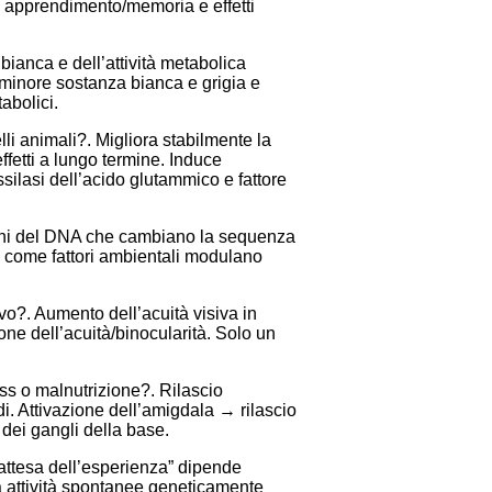
 apprendimento/memoria e effetti
bianca e dell’attività metabolica
n minore sostanza bianca e grigia e
abolici.
i animali?. Migliora stabilmente la
ffetti a lungo termine. Induce
ssilasi dell’acido glutammico e fattore
zioni del DNA che cambiano la sequenza
 come fattori ambientali modulano
ivo?. Aumento dell’acuità visiva in
ne dell’acuità/binocularità. Solo un
ss o malnutrizione?. Rilascio
i. Attivazione dell’amigdala → rilascio
dei gangli della base.
n attesa dell’esperienza” dipende
a attività spontanee geneticamente