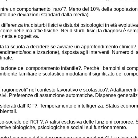
 definire un comportamento “raro”?. Meno del 10% della popolazio
tto due deviazioni standard dalla media).
ferenza tra disturbi fisici e disturbi psicologici in età evolutiva
come nelle malattie fisiche. Nei disturbi fisici la diagnosi è semp
 netta e oggettiva.
a la scuola a decidere se avviare un approfondimento clinico?. 
endimento/socializzazione), risposta agli interventi. Numero di
finale.
utazione del comportamento infantile?. Perché i bambini si compo
 ambiente familiare e scolastico modulano il significato del comp
 ragionevoli” nel contesto lavorativo e scolastico?. Adattamenti
sivi. Preferenze di assunzione automatiche. Dispense generaliz
nsiderati dall’ICF?. Temperamento e intelligenza. Status econom
bientali.
co-sociale dell’ICF?. Analisi esclusiva delle funzioni corporee. 
ettive biologiche, psicologiche e sociali sul funzionamento.
nte l’esempio delle due persone con paraplegia?. La stessa dia