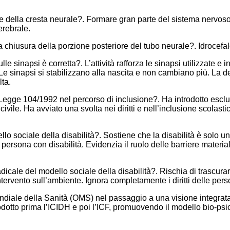
le della cresta neurale?. Formare gran parte del sistema nervoso p
erebrale.
chiusura della porzione posteriore del tubo neurale?. Idrocefal
le sinapsi è corretta?. L’attività rafforza le sinapsi utilizzate e
Le sinapsi si stabilizzano alla nascita e non cambiano più. La d
lta.
la Legge 104/1992 nel percorso di inclusione?. Ha introdotto esclu
à civile. Ha avviato una svolta nei diritti e nell’inclusione scolast
llo sociale della disabilità?. Sostiene che la disabilità è solo un
 persona con disabilità. Evidenzia il ruolo delle barriere material
cale del modello sociale della disabilità?. Rischia di trascurare 
ntervento sull’ambiente. Ignora completamente i diritti delle pers
ndiale della Sanità (OMS) nel passaggio a una visione integrata 
odotto prima l’ICIDH e poi l’ICF, promuovendo il modello bio-psi