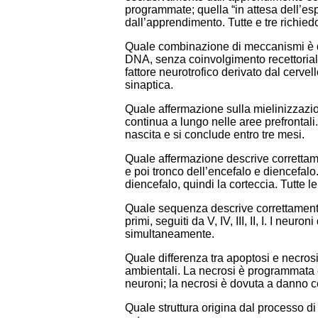
programmate; quella “in attesa dell’esp
dall’apprendimento. Tutte e tre richiedon
Quale combinazione di meccanismi è dir
DNA, senza coinvolgimento recettoriale
fattore neurotrofico derivato dal cerv
sinaptica.
Quale affermazione sulla mielinizzazion
continua a lungo nelle aree prefrontali.
nascita e si conclude entro tre mesi.
Quale affermazione descrive correttame
e poi tronco dell’encefalo e diencefalo
diencefalo, quindi la corteccia. Tutte le
Quale sequenza descrive correttamente 
primi, seguiti da V, IV, III, II, I. I neuron
simultaneamente.
Quale differenza tra apoptosi e necros
ambientali. La necrosi è programmata e
neuroni; la necrosi è dovuta a danno ce
Quale struttura origina dal processo d