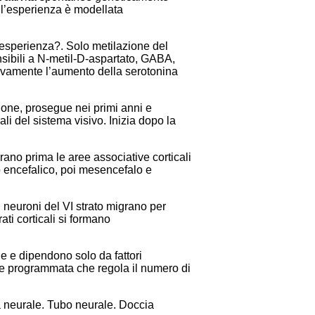
all’esperienza è modellata
’esperienza?. Solo metilazione del
nsibili a N-metil-D-aspartato, GABA,
sivamente l’aumento della serotonina
zione, prosegue nei primi anni e
li del sistema visivo. Inizia dopo la
ano prima le aree associative corticali
co encefalico, poi mesencefalo e
 neuroni del VI strato migrano per
strati corticali si formano
e e dipendono solo da fattori
are programmata che regola il numero di
a neurale. Tubo neurale. Doccia