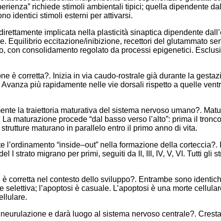
erienza” richiede stimoli ambientali tipici; quella dipendente d
o identici stimoli esterni per attivarsi.
ettamente implicata nella plasticità sinaptica dipendente dall
. Equilibrio eccitazione/inibizione, recettori del glutammato se
ello, con consolidamento regolato da processi epigenetici. Esclu
e è corretta?. Inizia in via caudo-rostrale già durante la gesta
 Avanza più rapidamente nelle vie dorsali rispetto a quelle ventra
nte la traiettoria maturativa del sistema nervoso umano?. Matur
. La maturazione procede “dal basso verso l’alto”: prima il tron
 strutture maturano in parallelo entro il primo anno di vita.
l’ordinamento “inside–out” nella formazione della corteccia?. I
i del I strato migrano per primi, seguiti da II, III, IV, V, VI. Tutti gli 
i è corretta nel contesto dello sviluppo?. Entrambe sono identich
 selettiva; l’apoptosi è casuale. L’apoptosi è una morte cellul
llulare.
i neurulazione e darà luogo al sistema nervoso centrale?. Crest