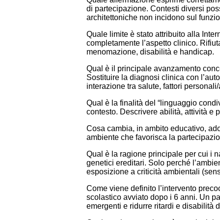
di partecipazione. Contesti diversi pos
architettoniche non incidono sul funz
Quale limite è stato attribuito alla In
completamente l’aspetto clinico. Rifiu
menomazione, disabilità e handicap.
Qual è il principale avanzamento concet
Sostituire la diagnosi clinica con l’au
interazione tra salute, fattori personali
Qual è la finalità del “linguaggio cond
contesto. Descrivere abilità, attività e 
Cosa cambia, in ambito educativo, adot
ambiente che favorisca la partecipazione
Qual è la ragione principale per cui i n
genetici ereditari. Solo perché l’ambi
esposizione a criticità ambientali (sensib
Come viene definito l’intervento prec
scolastico avviato dopo i 6 anni. Un pa
emergenti e ridurre ritardi e disabilità 