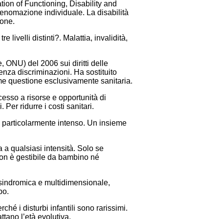
tion of Functioning, Disability and
menomazione individuale. La disabilità
ione.
livelli distinti?. Malattia, invalidità,
 ONU) del 2006 sui diritti delle
senza discriminazioni. Ha sostituito
come questione esclusivamente sanitaria.
cesso a risorse e opportunità di
 Per ridurre i costi sanitari.
o particolarmente intenso. Un insieme
 a qualsiasi intensità. Solo se
 non è gestibile da bambino né
a sindromica e multidimensionale,
po.
hé i disturbi infantili sono rarissimi.
ttano l’età evolutiva.