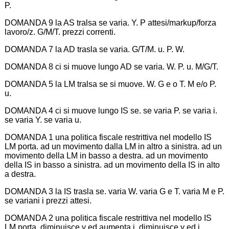
P.
DOMANDA 9 la AS tralsa se varia. Y. P attesi/markup/forza
lavoro/z. G/M/T. prezzi correnti.
DOMANDA 7 la AD trasla se varia. G/T/M. u. P. W.
DOMANDA 8 ci si muove lungo AD se varia. W. P. u. M/G/T.
DOMANDA 5 la LM tralsa se si muove. W. G e o T. M e/o P.
u.
DOMANDA 4 ci si muove lungo IS se. se varia P. se varia i.
se varia Y. se varia u.
DOMANDA 1 una politica fiscale restrittiva nel modello IS
LM porta. ad un movimento dalla LM in altro a sinistra. ad un
movimento della LM in basso a destra. ad un movimento
della IS in basso a sinistra. ad un movimento della IS in alto
a destra.
DOMANDA 3 la IS trasla se. varia W. varia G e T. varia M e P.
se variani i prezzi attesi.
DOMANDA 2 una politica fiscale restrittiva nel modello IS
LM porta. diminuisce y ed aumenta i. diminuisce y ed i.