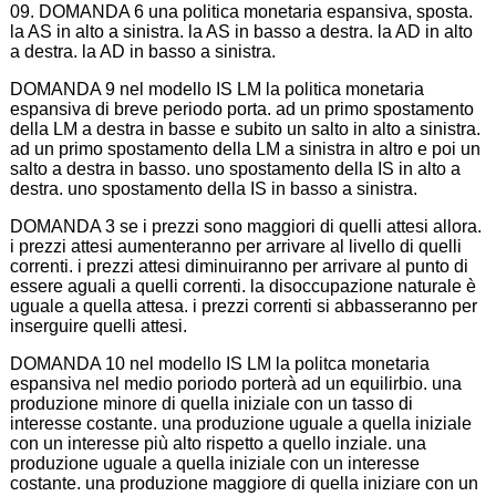
09. DOMANDA 6 una politica monetaria espansiva, sposta.
la AS in alto a sinistra. la AS in basso a destra. la AD in alto
a destra. la AD in basso a sinistra.
DOMANDA 9 nel modello IS LM la politica monetaria
espansiva di breve periodo porta. ad un primo spostamento
della LM a destra in basse e subito un salto in alto a sinistra.
ad un primo spostamento della LM a sinistra in altro e poi un
salto a destra in basso. uno spostamento della IS in alto a
destra. uno spostamento della IS in basso a sinistra.
DOMANDA 3 se i prezzi sono maggiori di quelli attesi allora.
i prezzi attesi aumenteranno per arrivare al livello di quelli
correnti. i prezzi attesi diminuiranno per arrivare al punto di
essere aguali a quelli correnti. la disoccupazione naturale è
uguale a quella attesa. i prezzi correnti si abbasseranno per
inserguire quelli attesi.
DOMANDA 10 nel modello IS LM la politca monetaria
espansiva nel medio poriodo porterà ad un equilirbio. una
produzione minore di quella iniziale con un tasso di
interesse costante. una produzione uguale a quella iniziale
con un interesse più alto rispetto a quello inziale. una
produzione uguale a quella iniziale con un interesse
costante. una produzione maggiore di quella iniziare con un