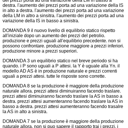
dei prezzi porta ad una variazione della LM in basso a
destra. l'aumento dei prezzi porta ad una variazione della IS
in alto a destra. l'aumento dei prezzi porta ad una variazione
della LM in altro a sinsitra. l'aumento dei prezzi porta ad una
variazione della IS in basso a sinistra.
DOMANDA 9 il nuovo livello di equilibrio statico rispetto
all'iniziale dopo un aumento dei prezzi del petrolio.
produzione e prezzi uguali all'equilibrio precedente. non si
possono confrontare. produzione maggiore a prezzi inferiori.
produzione minore a prezzi superiori.
DOMANDA 3 un equilibrio statico nel breve periodo si ha
quando. i P sono uguali a P attesi. la Y è uguale alla Yn. il
modello AD AS è in produzione naturale e prezzi correnti
uguali a prezzi attesi. tutte le risposte sono corrette.
DOMANDA 8 se la produzione è maggiore della produzione
naturale allora. prezzi attesi diminuiranno facendo traslare.
prezzi attesi diminuiranno facendo traslare la AS in basso a
destra. prezzi attesi aumenteranno facendo traslare la AS in
basso a destra. prezzi attesi aumenteranno facendo trasalre
la AS in alto a sinistra.
DOMANDA 7 se la produzione è maggiore della produzione
naturale allora. non si puo sapere il rapporto trai i prezzi. i