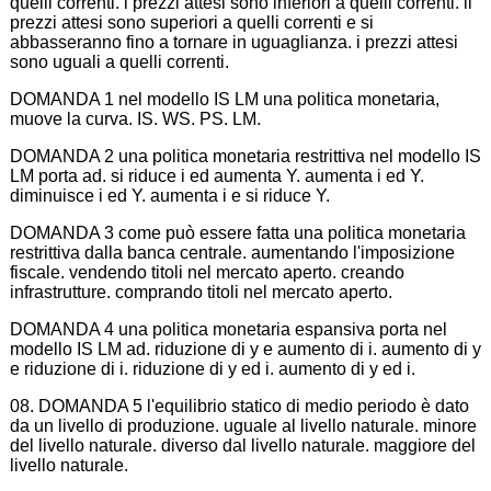
quelli correnti. i prezzi attesi sono inferiori a quelli correnti. il
prezzi attesi sono superiori a quelli correnti e si
abbasseranno fino a tornare in uguaglianza. i prezzi attesi
sono uguali a quelli correnti.
DOMANDA 1 nel modello IS LM una politica monetaria,
muove la curva. IS. WS. PS. LM.
DOMANDA 2 una politica monetaria restrittiva nel modello IS
LM porta ad. si riduce i ed aumenta Y. aumenta i ed Y.
diminuisce i ed Y. aumenta i e si riduce Y.
DOMANDA 3 come può essere fatta una politica monetaria
restrittiva dalla banca centrale. aumentando l'imposizione
fiscale. vendendo titoli nel mercato aperto. creando
infrastrutture. comprando titoli nel mercato aperto.
DOMANDA 4 una politica monetaria espansiva porta nel
modello IS LM ad. riduzione di y e aumento di i. aumento di y
e riduzione di i. riduzione di y ed i. aumento di y ed i.
08. DOMANDA 5 l'equilibrio statico di medio periodo è dato
da un livello di produzione. uguale al livello naturale. minore
del livello naturale. diverso dal livello naturale. maggiore del
livello naturale.