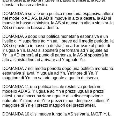
alto a destra. la AD si muove in basso a sinistra. la AS si
sposta in basso a destra.
DOMANDA 5 se vi è una politica monetaria espansiva allora
nel modello AD AS. la AD si muove in alto a destra. la AD si
muove in basso a sinistra. la AS si muove in alto a sinistra. la
AS si muove in basso a destra.
DOMANDA 6 dopo una politica monetaria espansiva e un
livello di Y superiore ad Yn tra il breve ed il medio periodo. la
AS si sposterà in basso a destra fino ad arrivare al punto di
Y uguale Yn. la AD si sposterà per tornare ad Y uguale ad
Yn. la AD tornerà al punto di partenza. la AS si sposterà in
alto a sinistra fino ad arrivare ad Y uguale Yn.
DOMANDA 7 nel medio periodo dopo una politica monetaria
espansiva si avrà. Y uguale ad Yn. Yminore di Yn. Y
maggiore di Yn. un salario uguale a quello di riserva.
DOMANDA 11 una politica fiscale restrittiva porterà nel
modello AD AS. Y uguale ad Yn e prezzi uguali a prezzi
attesi. una disoccupazione uguale alla disoccupazione
naturale. Y minore di Yn e prezzi minori dei prezzi attesi. Y
maggiore di Yn e i prezzi maggiori dei prezzi attesi.
DOMANDA 10 ci si muove lungo la AS se varia. M/G/T. Y. L.