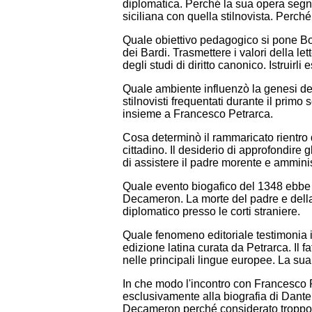
diplomatica. Perché la sua opera segna 
siciliana con quella stilnovista. Perché
Quale obiettivo pedagogico si pone Bo
dei Bardi. Trasmettere i valori della le
degli studi di diritto canonico. Istruirli
Quale ambiente influenzò la genesi delle
stilnovisti frequentati durante il primo
insieme a Francesco Petrarca.
Cosa determinò il rammaricato rientro 
cittadino. Il desiderio di approfondire g
di assistere il padre morente e amminis
Quale evento biogafico del 1348 ebbe u
Decameron. La morte del padre e della ma
diplomatico presso le corti straniere.
Quale fenomeno editoriale testimonia 
edizione latina curata da Petrarca. Il 
nelle principali lingue europee. La sua
In che modo l'incontro con Francesco 
esclusivamente alla biografia di Dante.
Decameron perché considerato troppo m