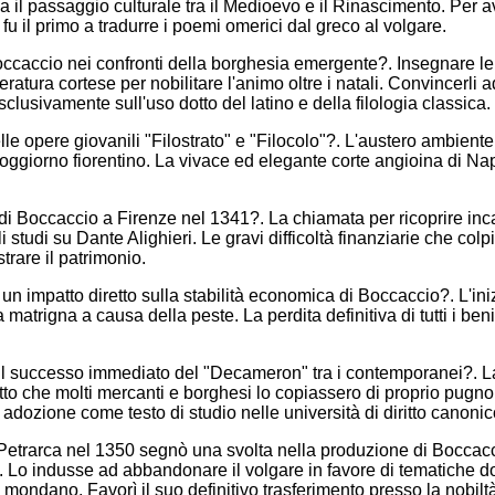
il passaggio culturale tra il Medioevo e il Rinascimento. Per av
 fu il primo a tradurre i poemi omerici dal greco al volgare.
ccaccio nei confronti della borghesia emergente?. Insegnare le
tteratura cortese per nobilitare l'animo oltre i natali. Convincer
 esclusivamente sull'uso dotto del latino e della filologia classica.
 opere giovanili "Filostrato" e "Filocolo"?. L'austero ambiente un
 soggiorno fiorentino. La vivace ed elegante corte angioina di Nap
di Boccaccio a Firenze nel 1341?. La chiamata per ricoprire inca
li studi su Dante Alighieri. Le gravi difficoltà finanziarie che co
trare il patrimonio.
n impatto diretto sulla stabilità economica di Boccaccio?. L'in
trigna a causa della peste. La perdita definitiva di tutti i beni 
il successo immediato del "Decameron" tra i contemporanei?. La
fatto che molti mercanti e borghesi lo copiassero di proprio pugn
 adozione come testo di studio nelle università di diritto canonic
Petrarca nel 1350 segnò una svolta nella produzione di Boccacc
 Lo indusse ad abbandonare il volgare in favore di tematiche dott
ondano. Favorì il suo definitivo trasferimento presso la nobilt