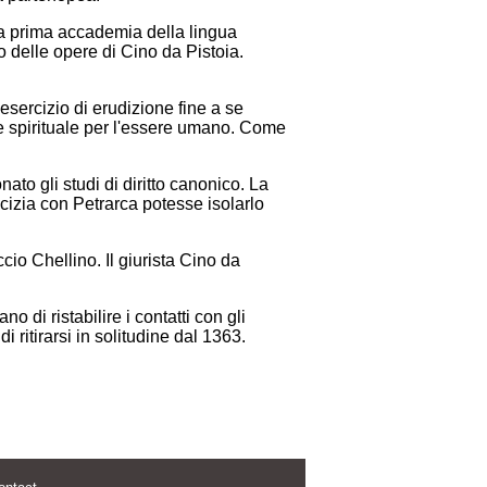
lla prima accademia della lingua
o delle opere di Cino da Pistoia.
sercizio di erudizione fine a se
e spirituale per l'essere umano. Come
ato gli studi di diritto canonico. La
icizia con Petrarca potesse isolarlo
io Chellino. Il giurista Cino da
di ristabilire i contatti con gli
i ritirarsi in solitudine dal 1363.