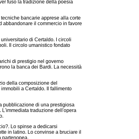
er fuso la tradizione della poesia
 tecniche bancarie apprese alla corte
li ad abbandonare il commercio in favore
iversitario di Certaldo. I circoli
oli. Il circolo umanistico fondato
richi di prestigio nel governo
lpirono la banca dei Bardi. La necessità
izio della composizione del
immobili a Certaldo. Il fallimento
 pubblicazione di una prestigiosa
o. L'immediata traduzione dell'opera
o.
io?. Lo spinse a dedicarsi
e in latino. Lo convinse a bruciare il
à partenopea.