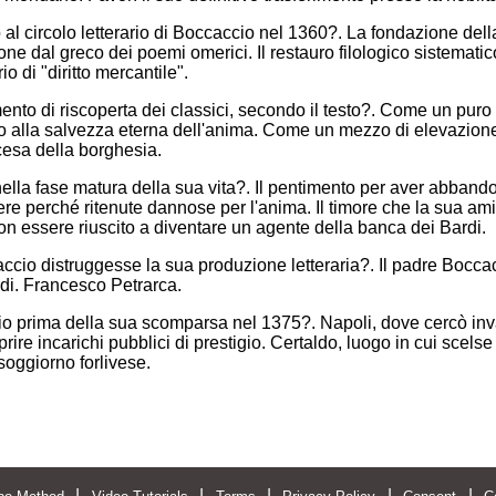
o al circolo letterario di Boccaccio nel 1360?. La fondazione de
one dal greco dei poemi omerici. Il restauro filologico sistematic
io di "diritto mercantile".
to di riscoperta dei classici, secondo il testo?. Come un puro e
o alla salvezza eterna dell'anima. Come un mezzo di elevazion
cesa della borghesia.
nella fase matura della sua vita?. Il pentimento per aver abbandon
ere perché ritenute dannose per l'anima. Il timore che la sua am
on essere riuscito a diventare un agente della banca dei Bardi.
cio distruggesse la sua produzione letteraria?. Il padre Boccacc
rdi. Francesco Petrarca.
o prima della sua scomparsa nel 1375?. Napoli, dove cercò invano 
ire incarichi pubblici di prestigio. Certaldo, luogo in cui scelse d
 soggiorno forlivese.
|
|
|
|
|