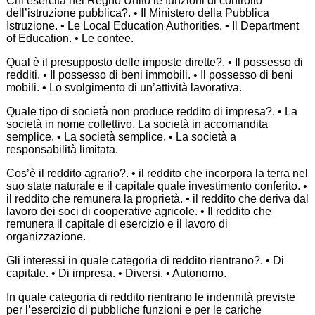
Chi esercita nel Regno Unito le funzioni di controllo
dell’istruzione pubblica?. • Il Ministero della Pubblica
Istruzione. • Le Local Education Authorities. • Il Department
of Education. • Le contee.
Qual è il presupposto delle imposte dirette?. • Il possesso di
redditi. • Il possesso di beni immobili. • Il possesso di beni
mobili. • Lo svolgimento di un’attività lavorativa.
Quale tipo di società non produce reddito di impresa?. • La
società in nome collettivo. La società in accomandita
semplice. • La società semplice. • La società a
responsabilità limitata.
Cos’è il reddito agrario?. • il reddito che incorpora la terra nel
suo state naturale e il capitale quale investimento conferito. •
il reddito che remunera la proprietà. • il reddito che deriva dal
lavoro dei soci di cooperative agricole. • Il reddito che
remunera il capitale di esercizio e il lavoro di
organizzazione.
Gli interessi in quale categoria di reddito rientrano?. • Di
capitale. • Di impresa. • Diversi. • Autonomo.
In quale categoria di reddito rientrano le indennità previste
per l’esercizio di pubbliche funzioni e per le cariche