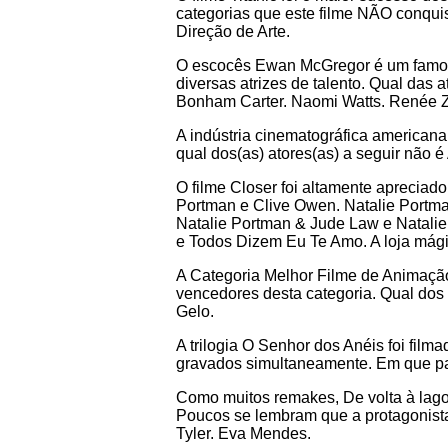
categorias que este filme NÃO conquist
Direção de Arte.
O escocês Ewan McGregor é um famoso 
diversas atrizes de talento. Qual das
Bonham Carter. Naomi Watts. Renée Z
A indústria cinematográfica americana c
qual dos(as) atores(as) a seguir não 
O filme Closer foi altamente apreciado
Portman e Clive Owen. Natalie Portman
Natalie Portman & Jude Law e Natalie
e Todos Dizem Eu Te Amo. A loja mágic
A Categoria Melhor Filme de Animação 
vencedores desta categoria. Qual dos 
Gelo.
A trilogia O Senhor dos Anéis foi film
gravados simultaneamente. Em que país
Como muitos remakes, De volta à lago
Poucos se lembram que a protagonista 
Tyler. Eva Mendes.