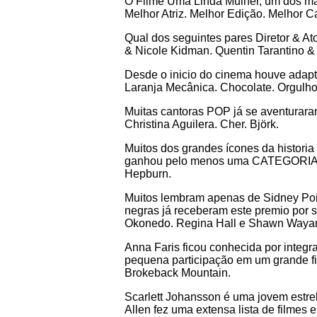
O Filme Uma Linda Mulher, um dos mai
Melhor Atriz. Melhor Edição. Melhor C
Qual dos seguintes pares Diretor & At
& Nicole Kidman. Quentin Tarantino 
Desde o inicio do cinema houve adapt
Laranja Mecânica. Chocolate. Orgulho
Muitas cantoras POP já se aventurara
Christina Aguilera. Cher. Björk.
Muitos dos grandes ícones da histori
ganhou pelo menos uma CATEGORIA da 
Hepburn.
Muitos lembram apenas de Sidney Poi
negras já receberam este premio por
Okonedo. Regina Hall e Shawn Wayan
Anna Faris ficou conhecida por integ
pequena participação em um grande fil
Brokeback Mountain.
Scarlett Johansson é uma jovem estre
Allen fez uma extensa lista de filmes 