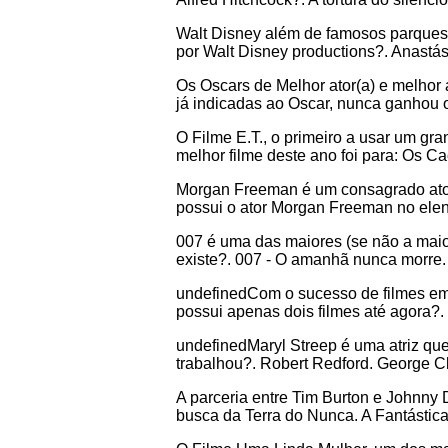
Walt Disney além de famosos parques 
por Walt Disney productions?. Anastás
Os Oscars de Melhor ator(a) e melhor 
já indicadas ao Oscar, nunca ganhou o
O Filme E.T., o primeiro a usar um gra
melhor filme deste ano foi para: Os Ca
Morgan Freeman é um consagrado ator 
possui o ator Morgan Freeman no ele
007 é uma das maiores (se não a maior
existe?. 007 - O amanhã nunca morre.
undefinedCom o sucesso de filmes em s
possui apenas dois filmes até agora?.
undefinedMaryl Streep é uma atriz que
trabalhou?. Robert Redford. George 
A parceria entre Tim Burton e Johnny
busca da Terra do Nunca. A Fantásti