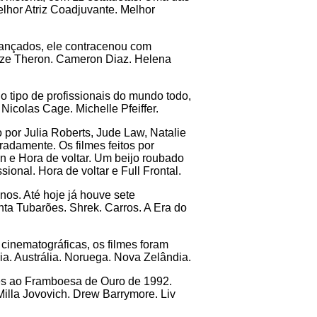
elhor Atriz Coadjuvante. Melhor
lançados, ele contracenou com
lize Theron. Cameron Diaz. Helena
 o tipo de profissionais do mundo todo,
icolas Cage. Michelle Pfeiffer.
o por Julia Roberts, Jude Law, Natalie
adamente. Os filmes feitos por
n e Hora de voltar. Um beijo roubado
onal. Hora de voltar e Full Frontal.
nos. Até hoje já houve sete
ta Tubarões. Shrek. Carros. A Era do
 cinematográficas, os filmes foram
a. Austrália. Noruega. Nova Zelândia.
ões ao Framboesa de Ouro de 1992.
Milla Jovovich. Drew Barrymore. Liv