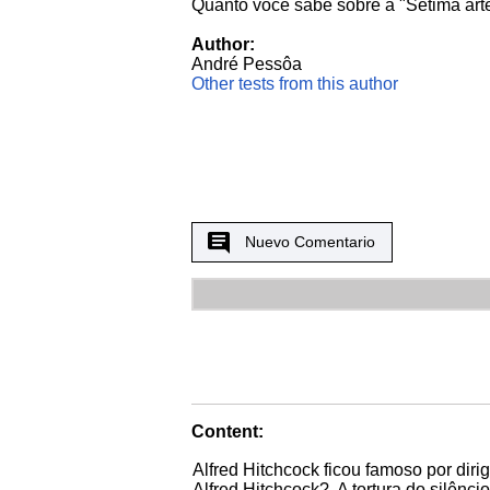
Quanto você sabe sobre a "Sétima art
Author:
André Pessôa
Other tests from this author
Nuevo Comentario
Content:
Alfred Hitchcock ficou famoso por diri
Alfred Hitchcock?. A tortura do silênc