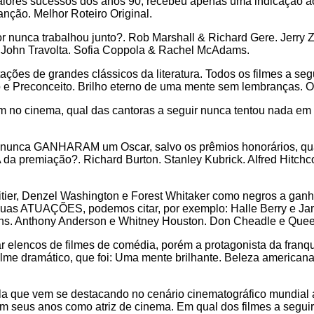
ores sucessos dos anos 90, recebeu apenas uma indicação ao O
anção. Melhor Roteiro Original.
or nunca trabalhou junto?. Rob Marshall & Richard Gere. Jerry
& John Travolta. Sofia Coppola & Rachel McAdams.
ações de grandes clássicos da literatura. Todos os filmes a s
 e Preconceito. Brilho eterno de uma mente sem lembranças. O 
m no cinema, qual das cantoras a seguir nunca tentou nada em 
a nunca GANHARAM um Oscar, salvo os prêmios honorários, qual
premiação?. Richard Burton. Stanley Kubrick. Alfred Hitchco
tier, Denzel Washington e Forest Whitaker como negros a gan
 suas ATUAÇÕES, podemos citar, por exemplo: Halle Berry e J
s. Anthony Anderson e Whitney Houston. Don Cheadle e Queen
rar elencos de filmes de comédia, porém a protagonista da fra
me dramático, que foi: Uma mente brilhante. Beleza americana
la que vem se destacando no cenário cinematográfico mundial
em seus anos como atriz de cinema. Em qual dos filmes a seguir