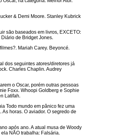
scar, na categoria: Melhor Ator.
 Zucker & Demi Moore. Stanley Kubrick
eguir são baseados em livros, EXCETO:
Diário de Bridget Jones.
filmes?. Mariah Carey. Beyoncé.
 dos seguintes atores/diretores já
ck. Charles Chaplin. Audrey
harem o Oscar, porém outras pessoas
amie Foxx. Whoopi Goldberg e Sophie
 Latifah.
nquia Todo mundo em pânico fez uma
. As horas. O aviador. O segredo de
 ano após ano. A atual musa de Woody
 ela NÃO trabalha: Falsária.