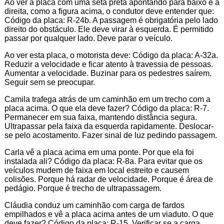
Ao ver a placa com uma seta preta apontando para baixo e à
direita, como a figura acima, o condutor deve entender que:
Código da placa: R-24b. A passagem é obrigatória pelo lado
direito do obstáculo. Ele deve virar à esquerda. É permitido
passar por qualquer lado. Deve parar o veículo.
Ao ver esta placa, o motorista deve: Código da placa: A-32a.
Reduzir a velocidade e ficar atento à travessia de pessoas.
Aumentar a velocidade. Buzinar para os pedestres saírem.
Seguir sem se preocupar.
Camila trafega atrás de um caminhão em um trecho com a
placa acima. O que ela deve fazer? Código da placa: R-7.
Permanecer em sua faixa, mantendo distância segura.
Ultrapassar pela faixa da esquerda rapidamente. Deslocar-
se pelo acostamento. Fazer sinal de luz pedindo passagem.
Carla vê a placa acima em uma ponte. Por que ela foi
instalada ali? Código da placa: R-8a. Para evitar que os
veículos mudem de faixa em local estreito e causem
colisões. Porque há radar de velocidade. Porque é área de
pedágio. Porque é trecho de ultrapassagem.
Cláudia conduz um caminhão com carga de fardos
empilhados e vê a placa acima antes de um viaduto. O que
deve fazer? Código da placa: R-15. Verificar se a carga