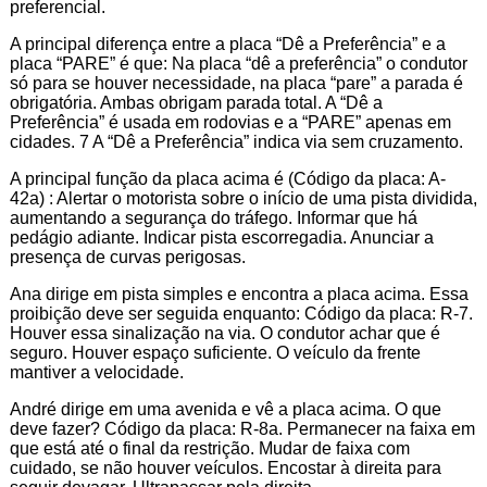
preferencial.
A principal diferença entre a placa “Dê a Preferência” e a
placa “PARE” é que: Na placa “dê a preferência” o condutor
só para se houver necessidade, na placa “pare” a parada é
obrigatória. Ambas obrigam parada total. A “Dê a
Preferência” é usada em rodovias e a “PARE” apenas em
cidades. 7 A “Dê a Preferência” indica via sem cruzamento.
A principal função da placa acima é (Código da placa: A-
42a) : Alertar o motorista sobre o início de uma pista dividida,
aumentando a segurança do tráfego. Informar que há
pedágio adiante. Indicar pista escorregadia. Anunciar a
presença de curvas perigosas.
Ana dirige em pista simples e encontra a placa acima. Essa
proibição deve ser seguida enquanto: Código da placa: R-7.
Houver essa sinalização na via. O condutor achar que é
seguro. Houver espaço suficiente. O veículo da frente
mantiver a velocidade.
André dirige em uma avenida e vê a placa acima. O que
deve fazer? Código da placa: R-8a. Permanecer na faixa em
que está até o final da restrição. Mudar de faixa com
cuidado, se não houver veículos. Encostar à direita para