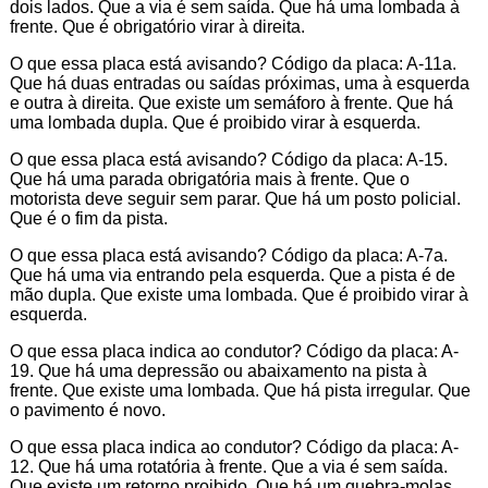
dois lados. Que a via é sem saída. Que há uma lombada à
frente. Que é obrigatório virar à direita.
O que essa placa está avisando? Código da placa: A-11a.
Que há duas entradas ou saídas próximas, uma à esquerda
e outra à direita. Que existe um semáforo à frente. Que há
uma lombada dupla. Que é proibido virar à esquerda.
O que essa placa está avisando? Código da placa: A-15.
Que há uma parada obrigatória mais à frente. Que o
motorista deve seguir sem parar. Que há um posto policial.
Que é o fim da pista.
O que essa placa está avisando? Código da placa: A-7a.
Que há uma via entrando pela esquerda. Que a pista é de
mão dupla. Que existe uma lombada. Que é proibido virar à
esquerda.
O que essa placa indica ao condutor? Código da placa: A-
19. Que há uma depressão ou abaixamento na pista à
frente. Que existe uma lombada. Que há pista irregular. Que
o pavimento é novo.
O que essa placa indica ao condutor? Código da placa: A-
12. Que há uma rotatória à frente. Que a via é sem saída.
Que existe um retorno proibido. Que há um quebra-molas.