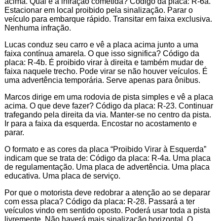
acima. Qual é a infração cometida? Código da placa: R-6a.
Estacionar em local proibido pela sinalização. Parar o
veículo para embarque rápido. Transitar em faixa exclusiva.
Nenhuma infração.
Lucas conduz seu carro e vê a placa acima junto a uma
faixa contínua amarela. O que isso significa? Código da
placa: R-4b. É proibido virar à direita e também mudar de
faixa naquele trecho. Pode virar se não houver veículos. É
uma advertência temporária. Serve apenas para ônibus.
Marcos dirige em uma rodovia de pista simples e vê a placa
acima. O que deve fazer? Código da placa: R-23. Continuar
trafegando pela direita da via. Manter-se no centro da pista.
Ir para a faixa da esquerda. Encostar no acostamento e
parar.
O formato e as cores da placa “Proibido Virar à Esquerda”
indicam que se trata de: Código da placa: R-4a. Uma placa
de regulamentação. Uma placa de advertência. Uma placa
educativa. Uma placa de serviço.
Por que o motorista deve redobrar a atenção ao se deparar
com essa placa? Código da placa: R-28. Passará a ter
veículos vindo em sentido oposto. Poderá usar toda a pista
livremente. Não haverá mais sinalização horizontal. O