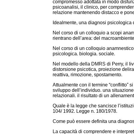
compromesso adottata in modo disfunziona
psicoanalisi, il clinico, per comprend
relazione mantenendo distacco e pone
Idealmente, una diagnosi psicologica d
Nel corso di un colloquio a scopi anamne
rientrano dell’area: del macroambiente.
Nel corso di un colloquio anamnestico p
psicologica. biologia. sociale.
Nel modello della DMRS di Perry, il live
distorsione psicotica, proiezione delira
reattiva, rimozione, spostamento.
Attualmente con il termine “conflitto” s
sviluppo dell’individuo. una situazione 
relazionali. il risultato di un allename
Quale è la legge che sancisce l’istituz
104/ 1992. Legge n. 180/1978.
Come può essere definita una diagnosi
La capacità di comprendere e interpretar