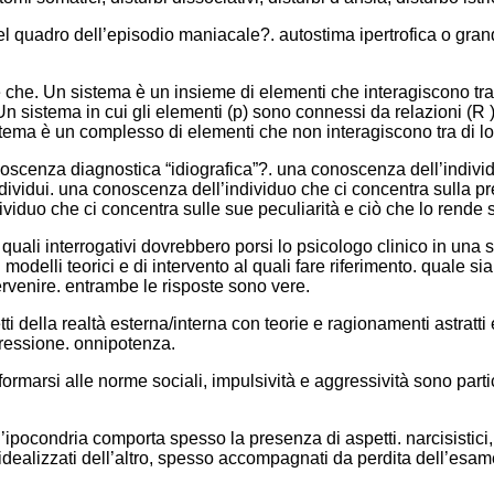
el quadro dell’episodio maniacale?. autostima ipertrofica o grandi
 che. Un sistema è un insieme di elementi che interagiscono tra 
Un sistema in cui gli elementi (p) sono connessi da relazioni (R
stema è un complesso di elementi che non interagiscono tra di lo
oscenza diagnostica “idiografica”?. una conoscenza dell’individ
ividui. una conoscenza dell’individuo che ci concentra sulla pres
viduo che ci concentra sulle sue peculiarità e ciò che lo rende s
uali interrogativi dovrebbero porsi lo psicologo clinico in una si
modelli teorici e di intervento al quali fare riferimento. quale sia 
ervenire. entrambe le risposte sono vere.
 della realtà esterna/interna con teorie e ragionamenti astratti 
pressione. onnipotenza.
ormarsi alle norme sociali, impulsività e aggressività sono parti
l’ipocondria comporta spesso la presenza di aspetti. narcisistici
 e idealizzati dell’altro, spesso accompagnati da perdita dell’esame