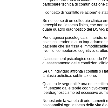
particolare tecnica di comunicazione ch
Il concetto di “conflitto relazione” è s
Se nel corso di un colloquio clinico em
percepiti nell’aspetto fisico, che non 
quale quadro diagnostico del DSM-5 po
Per diagnosi psicologica si intende. u
psichico, tendente a un inquadramento n
paziente che sia fissa e immodificabile 
livelli di competenze cognitive, struttu
L’assessment psicologico secondo l’APA 
di assestamento delle condizioni clinich
Se un individuo affronta i conflitti o i
fantasia autistica. sublimazione.
Quali tra le seguenti è una delle criti
influenzato dalle teorie cognitivo-com
iperdiagnosticismo ed eccessivo aumen
Nonostante la varietà di orientamenti e
psicoanalisi ogni aspetto della vita è 