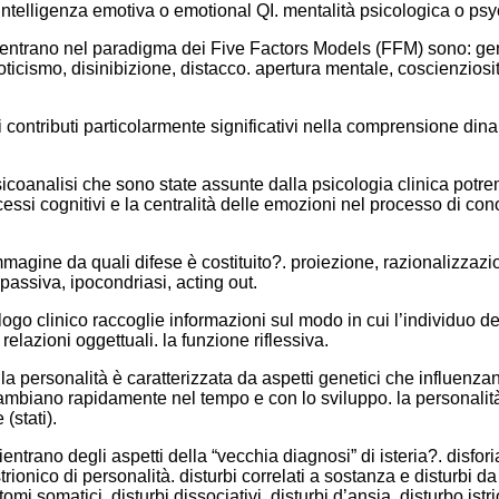
 intelligenza emotiva o emotional QI. mentalità psicologica o p
 rientrano nel paradigma dei Five Factors Models (FFM) sono: ge
coticismo, disinibizione, distacco. apertura mentale, coscienziosi
i contributi particolarmente significativi nella comprensione dina
icoanalisi che sono state assunte dalla psicologia clinica potr
cessi cognitivi e la centralità delle emozioni nel processo di cono
’immagine da quali difese è costituito?. proiezione, razionalizzaz
passiva, ipocondriasi, acting out.
ogo clinico raccoglie informazioni sul modo in cui l’individuo de
elazioni oggettuali. la funzione riflessiva.
a personalità è caratterizzata da aspetti genetici che influenzano 
cambiano rapidamente nel tempo e con lo sviluppo. la personalità 
 (stati).
entrano degli aspetti della “vecchia diagnosi” di isteria?. disfori
trionico di personalità. disturbi correlati a sostanza e disturbi da 
tomi somatici, disturbi dissociativi, disturbi d’ansia, disturbo istr