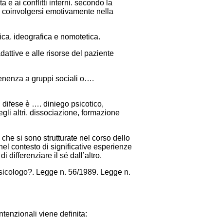
 e ai conflitti interni. secondo la
i coinvolgersi emotivamente nella
ica. ideografica e nomotetica.
dattive e alle risorse del paziente
tenenza a gruppi sociali o….
i difese è …. diniego psicotico,
egli altri. dissociazione, formazione
 che si sono strutturate nel corso dello
nel contesto di significative esperienze
differenziare il sé dall’altro.
 Psicologo?. Legge n. 56/1989. Legge n.
ntenzionali viene definita: