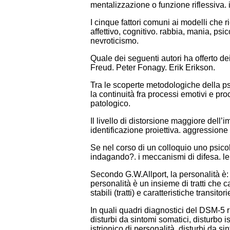
mentalizzazione o funzione riflessiva.
I cinque fattori comuni ai modelli che
affettivo, cognitivo. rabbia, mania, psi
nevroticismo.
Quale dei seguenti autori ha offerto de
Freud. Peter Fonagy. Erik Erikson.
Tra le scoperte metodologiche della ps
la continuità fra processi emotivi e pro
patologico.
Il livello di distorsione maggiore dell
identificazione proiettiva. aggressione 
Se nel corso di un colloquio uno psicol
indagando?. i meccanismi di difesa. le r
Secondo G.W.Allport, la personalità è: l
personalità è un insieme di tratti che 
stabili (tratti) e caratteristiche transitorie
In quali quadri diagnostici del DSM-5 ri
disturbi da sintomi somatici, disturbo is
istrionico di personalità. disturbi da sin