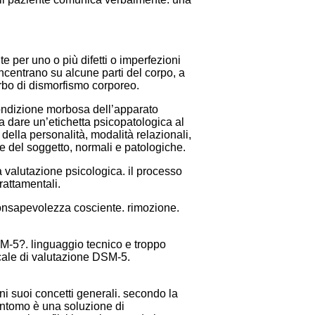
 per uno o più difetti o imperfezioni
oncentrano su alcune parti del corpo, a
rbo di dismorfismo corporeo.
condizione morbosa dell’apparato
a dare un’etichetta psicopatologica al
della personalità, modalità relazionali,
he del soggetto, normali e patologiche.
a valutazione psicologica. il processo
rattamentali.
a consapevolezza cosciente. rimozione.
DSM-5?. linguaggio tecnico e troppo
scale di valutazione DSM-5.
ni suoi concetti generali. secondo la
sintomo è una soluzione di