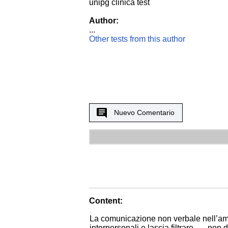
unipg clinica test
Author:
...
Other tests from this author
Nuevo Comentario
Content:
La comunicazione non verbale nell’ambi
interpersonali e lascia filtrare …. no