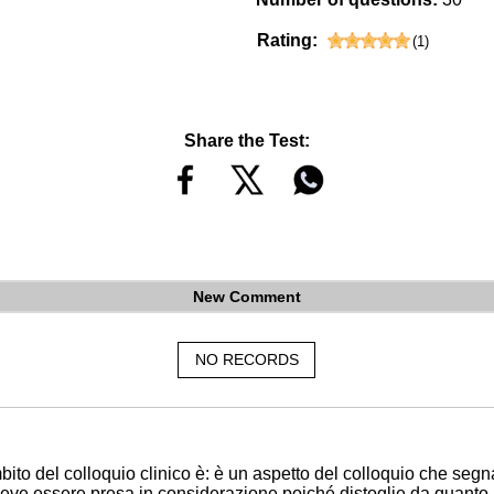
Rating:
(
1
)
Share the Test:
New Comment
NO RECORDS
to del colloquio clinico è: è un aspetto del colloquio che segna
n deve essere presa in considerazione poiché distoglie da quant