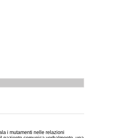
la i mutamenti nelle relazioni
o il paziente comunica verbalmente. una