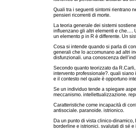
Quali tra i seguenti sintomi rientrano n
pensieri ricorrenti di morte.
La teoria generale dei sistemi sostiene
influenzano gli altri elementi e che…. 
un elemento p in R è differente. Un si
Cosa si intende quando si parla di con
generali che lo accomunano ad altri ind
disfunzionali. una conoscenza dell’indi
Secondo quanto teorizzato da R.Carli, q
intervento professionale?. quali siano i 
e il contesto nel quale è opportuno int
Se un individuo tende a spiegare aspetti
meccanismo. intellettualizzazione. re
Caratteristiche come incapacità di conf
antisociale. paranoide. istrionico.
Da un punto di vista clinico-dinamico, 
borderline e istrionici. svalutati di sé