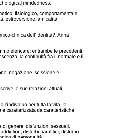
sychological mindedness.
netico, fisiologico, comportamentale,
tà, estroversione, amicalità,
mico-clinica dell’identità?. Anna
emmo elencare: entrambe le precedenti.
scenza. la continuità fra il normale e il
ione, negazione. scissione e
scrive le sue relazioni attuali …
l’individuo per tutta la vita. la
è caratterizzata da caratteristiche
a di genere, disfunzioni sessuali,
addiction, disturbi parafilici, disturbo
ionico di personalità.