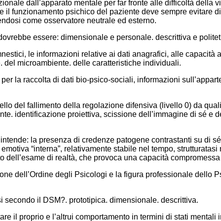
le dall’apparato mentale per far fronte alle difficoltà della vita
ere il funzionamento psichico del paziente deve sempre evitare d
ndosi come osservatore neutrale ed esterno.
ovrebbe essere: dimensionale e personale. descrittiva e politet
stici, le informazioni relative ai dati anagrafici, alle capacità a
 del microambiente. delle caratteristiche individuali.
er la raccolta di dati bio-psico-sociali, informazioni sull’appar
llo del fallimento della regolazione difensiva (livello 0) da qual
nte. identificazione proiettiva, scissione dell’immagine di sé e d
i intende: la presenza di credenze patogene contrastanti su di sé
emotiva “interna”, relativamente stabile nel tempo, strutturatasi 
nto dell’esame di realtà, che provoca una capacità compromessa di 
ione dell’Ordine degli Psicologi e la figura professionale dello
 secondo il DSM?. prototipica. dimensionale. descrittiva.
e il proprio e l’altrui comportamento in termini di stati mentali i