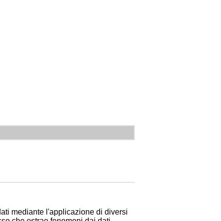
ti mediante l'applicazione di diversi
esso che estrae fenomeni dai dati