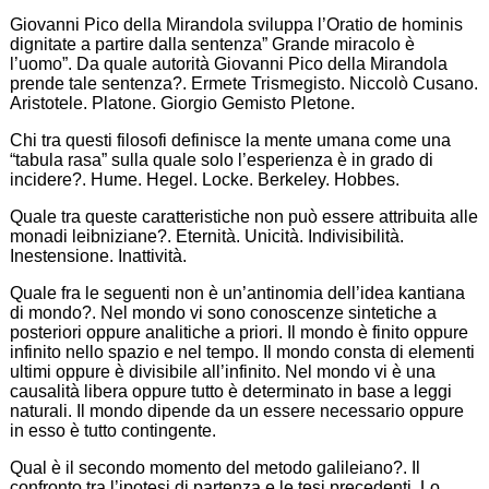
Giovanni Pico della Mirandola sviluppa l’Oratio de hominis
dignitate a partire dalla sentenza” Grande miracolo è
l’uomo”. Da quale autorità Giovanni Pico della Mirandola
prende tale sentenza?. Ermete Trismegisto. Niccolò Cusano.
Aristotele. Platone. Giorgio Gemisto Pletone.
Chi tra questi filosofi definisce la mente umana come una
“tabula rasa” sulla quale solo l’esperienza è in grado di
incidere?. Hume. Hegel. Locke. Berkeley. Hobbes.
Quale tra queste caratteristiche non può essere attribuita alle
monadi leibniziane?. Eternità. Unicità. Indivisibilità.
Inestensione. Inattività.
Quale fra le seguenti non è un’antinomia dell’idea kantiana
di mondo?. Nel mondo vi sono conoscenze sintetiche a
posteriori oppure analitiche a priori. Il mondo è finito oppure
infinito nello spazio e nel tempo. Il mondo consta di elementi
ultimi oppure è divisibile all’infinito. Nel mondo vi è una
causalità libera oppure tutto è determinato in base a leggi
naturali. Il mondo dipende da un essere necessario oppure
in esso è tutto contingente.
Qual è il secondo momento del metodo galileiano?. Il
confronto tra l’ipotesi di partenza e le tesi precedenti. Lo