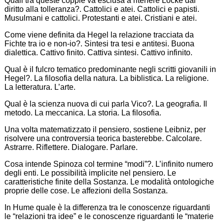
Quali tra queste coppie va esclusa a ritenere Locke dal
diritto alla tolleranza?. Cattolici e atei. Cattolici e papisti.
Musulmani e cattolici. Protestanti e atei. Cristiani e atei.
Come viene definita da Hegel la relazione tracciata da
Fichte tra io e non-io?. Sintesi tra tesi e antitesi. Buona
dialettica. Cattivo finito. Cattiva sintesi. Cattivo infinito.
Qual è il fulcro tematico predominante negli scritti giovanili in
Hegel?. La filosofia della natura. La biblistica. La religione.
La letteratura. L’arte.
Qual è la scienza nuova di cui parla Vico?. La geografia. Il
metodo. La meccanica. La storia. La filosofia.
Una volta matematizzato il pensiero, sostiene Leibniz, per
risolvere una controversia teorica basterebbe. Calcolare.
Astrarre. Riflettere. Dialogare. Parlare.
Cosa intende Spinoza col termine “modi”?. L’infinito numero
degli enti. Le possibilità implicite nel pensiero. Le
caratteristiche finite della Sostanza. Le modalità ontologiche
proprie delle cose. Le affezioni della Sostanza.
In Hume quale è la differenza tra le conoscenze riguardanti
le “relazioni tra idee” e le conoscenze riguardanti le “materie