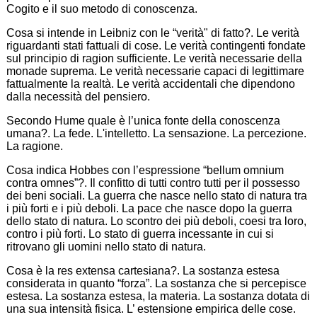
Cogito e il suo metodo di conoscenza.
Cosa si intende in Leibniz con le “verità" di fatto?. Le verità
riguardanti stati fattuali di cose. Le verità contingenti fondate
sul principio di ragion sufficiente. Le verità necessarie della
monade suprema. Le verità necessarie capaci di legittimare
fattualmente la realtà. Le verità accidentali che dipendono
dalla necessità del pensiero.
Secondo Hume quale è l’unica fonte della conoscenza
umana?. La fede. L'intelletto. La sensazione. La percezione.
La ragione.
Cosa indica Hobbes con l’espressione “bellum omnium
contra omnes”?. Il confitto di tutti contro tutti per il possesso
dei beni sociali. La guerra che nasce nello stato di natura tra
i più forti e i più deboli. La pace che nasce dopo la guerra
dello stato di natura. Lo scontro dei più deboli, coesi tra loro,
contro i più forti. Lo stato di guerra incessante in cui si
ritrovano gli uomini nello stato di natura.
Cosa è la res extensa cartesiana?. La sostanza estesa
considerata in quanto “forza”. La sostanza che si percepisce
estesa. La sostanza estesa, la materia. La sostanza dotata di
una sua intensità fisica. L’ estensione empirica delle cose.