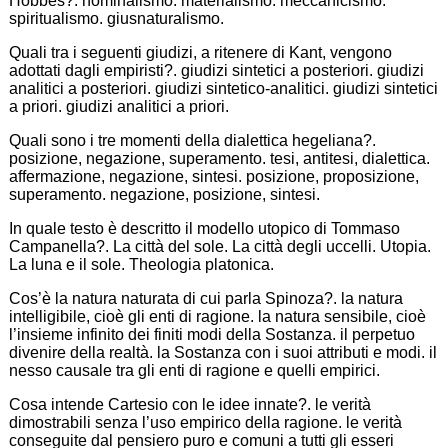
Hobbes?. nominalismo. materialismo. meccanicismo.
spiritualismo. giusnaturalismo.
Quali tra i seguenti giudizi, a ritenere di Kant, vengono
adottati dagli empiristi?. giudizi sintetici a posteriori. giudizi
analitici a posteriori. giudizi sintetico-analitici. giudizi sintetici
a priori. giudizi analitici a priori.
Quali sono i tre momenti della dialettica hegeliana?.
posizione, negazione, superamento. tesi, antitesi, dialettica.
affermazione, negazione, sintesi. posizione, proposizione,
superamento. negazione, posizione, sintesi.
In quale testo è descritto il modello utopico di Tommaso
Campanella?. La città del sole. La città degli uccelli. Utopia.
La luna e il sole. Theologia platonica.
Cos’è la natura naturata di cui parla Spinoza?. la natura
intelligibile, cioè gli enti di ragione. la natura sensibile, cioè
l’insieme infinito dei finiti modi della Sostanza. il perpetuo
divenire della realtà. la Sostanza con i suoi attributi e modi. il
nesso causale tra gli enti di ragione e quelli empirici.
Cosa intende Cartesio con le idee innate?. le verità
dimostrabili senza l’uso empirico della ragione. le verità
conseguite dal pensiero puro e comuni a tutti gli esseri