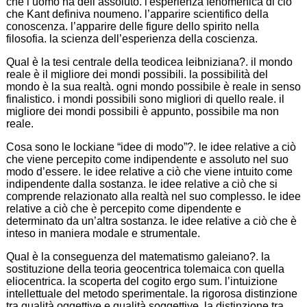
che l’uomo ha dell’assoluto. l'esperienza fenomenica di ciò
che Kant definiva noumeno. l’apparire scientifico della
conoscenza. l’apparire delle figure dello spirito nella
filosofia. la scienza dell’esperienza della coscienza.
Qual è la tesi centrale della teodicea leibniziana?. il mondo
reale è il migliore dei mondi possibili. la possibilità del
mondo è la sua realtà. ogni mondo possibile è reale in senso
finalistico. i mondi possibili sono migliori di quello reale. il
migliore dei mondi possibili è appunto, possibile ma non
reale.
Cosa sono le lockiane “idee di modo”?. le idee relative a ciò
che viene percepito come indipendente e assoluto nel suo
modo d’essere. le idee relative a ciò che viene intuito come
indipendente dalla sostanza. le idee relative a ciò che si
comprende relazionato alla realtà nel suo complesso. le idee
relative a ciò che è percepito come dipendente e
determinato da un’altra sostanza. le idee relative a ciò che è
inteso in maniera modale e strumentale.
Qual è la conseguenza del matematismo galeiano?. la
sostituzione della teoria geocentrica tolemaica con quella
eliocentrica. la scoperta del cogito ergo sum. l’intuizione
intellettuale del metodo sperimentale. la rigorosa distinzione
tra qualità oggettive e qualità soggettive. la distinzione tra