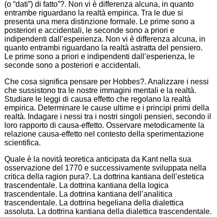
(o “dati”) di fatto”?. Non vi è differenza alcuna, in quanto
entrambe riguardano la realtà empirica. Tra le due si
presenta una mera distinzione formale. Le prime sono a
posteriori e accidentali, le seconde sono a priori e
indipendenti dall’esperienza. Non vi è differenza alcuna, in
quanto entrambi riguardano la realtà astratta del pensiero.
Le prime sono a priori e indipendenti dall’esperienza, le
seconde sono a posteriori e accidentali.
Che cosa significa pensare per Hobbes?. Analizzare i nessi
che sussistono tra le nostre immagini mentali e la realtà.
Studiare le leggi di causa effetto che regolano la realtà
empirica. Determinare le cause ultime e i principi primi della
realtà. Indagare i nessi tra i nostri singoli pensieri, secondo il
loro rapporto di causa-effetto. Osservare metodicamente la
relazione causa-effetto nel contesto della sperimentazione
scientifica.
Quale è la novità teoretica anticipata da Kant nella sua
osservazione del 1770 e successivamente sviluppata nella
critica della ragion pura?. La dottrina kantiana dell’estetica
trascendentale. La dottrina kantiana della logica
trascendentale. La dottrina kantiana dell’analitica
trascendentale. La dottrina hegeliana della dialettica
assoluta. La dottrina kantiana della dialettica trascendentale.