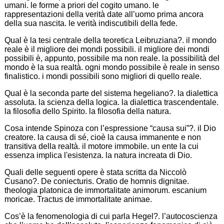
umani. le forme a priori del cogito umano. le
rappresentazioni della verità date all’uomo prima ancora
della sua nascita. le verità indiscutibili della fede.
Qual è la tesi centrale della teoretica Leibruziana?. il mondo
reale è il migliore dei mondi possibili. il migliore dei mondi
possibili è, appunto, possibile ma non reale. la possibilità del
mondo è la sua realtà. ogni mondo possibile è reale in senso
finalistico. i mondi possibili sono migliori di quello reale.
Qual è la seconda parte del sistema hegeliano?. la dialettica
assoluta. la scienza della logica. la dialettica trascendentale.
la filosofia dello Spirito. la filosofia della natura.
Cosa intende Spinoza con l’espressione “causa sui”?. il Dio
creatore. la causa di sé, cioè la causa immanente e non
transitiva della realtà. il motore immobile. un ente la cui
essenza implica l'esistenza. la natura increata di Dio.
Quali delle seguenti opere è stata scritta da Niccolò
Cusano?. De coniecturis. Oratio de homnis dignitae.
theologia platonica de immortalitate animorum. escanium
moricae. Tractus de immortalitate animae.
Cos’è la fenomenologia di cui parla Hegel?. l’autocoscienza