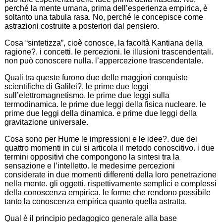
perché la mente umana, prima dell’esperienza empirica, è
soltanto una tabula rasa. No, perché le concepisce come
astrazioni costruite a posteriori dal pensiero.
Cosa “sintetizza”, cioè conosce, la facoltà Kantiana della
ragione?. i concetti. le percezioni. le illusioni trascendentali.
non può conoscere nulla. l’appercezione trascendentale.
Quali tra queste furono due delle maggiori conquiste
scientifiche di Galilei?. le prime due leggi
sull’elettromagnetismo. le prime due leggi sulla
termodinamica. le prime due leggi della fisica nucleare. le
prime due leggi della dinamica. e prime due leggi della
gravitazione universale.
Cosa sono per Hume le impressioni e le idee?. due dei
quattro momenti in cui si articola il metodo conoscitivo. i due
termini oppositivi che compongono la sintesi tra la
sensazione e l’intelletto. le medesime percezioni
considerate in due momenti differenti della loro penetrazione
nella mente. gli oggetti, rispettivamente semplici e complessi
della conoscenza empirica. le forme che rendono possibile
tanto la conoscenza empirica quanto quella astratta.
Qual è il principio pedagogico generale alla base