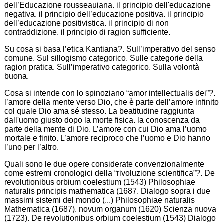
dell’Educazione rousseauiana. il principio dell'educazione
negativa. il principio dell’educazione positiva. il principio
dell’educazione positivistica. il principio di non
contraddizione. il principio di ragion sufficiente.
Su cosa si basa l’etica Kantiana?. Sull’imperativo del senso
comune. Sul sillogismo categorico. Sulle categorie della
ragion pratica. Sull’imperativo categorico. Sulla volontà
buona.
Cosa si intende con lo spinoziano “amor intellectualis dei”?.
l’amore della mente verso Dio, che è parte dell’amore infinito
col quale Dio ama sé stesso. La beatitudine raggiunta
dall'uomo giusto dopo la morte fisica. la conoscenza da
parte della mente di Dio. L’amore con cui Dio ama l’uomo
mortale e finito. L’amore reciproco che l’uomo e Dio hanno
l’uno per l’altro.
Quali sono le due opere considerate convenzionalmente
come estremi cronologici della “rivoluzione scientifica”?. De
revolutionibus orbium coelestium (1543) Philosophiae
naturalis principis mathematica (1687. Dialogo sopra i due
massimi sistemi del mondo (...) Philosophiae naturalis
Mathematica (1687). novum organum (1620) Scienza nuova
(1723). De revolutionibus orbium coelestium (1543) Dialogo