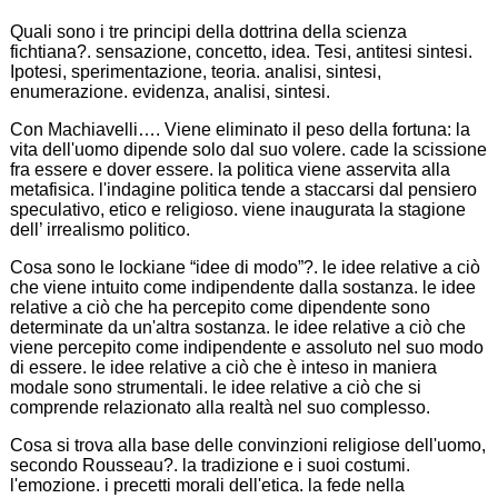
Quali sono i tre principi della dottrina della scienza
fichtiana?. sensazione, concetto, idea. Tesi, antitesi sintesi.
Ipotesi, sperimentazione, teoria. analisi, sintesi,
enumerazione. evidenza, analisi, sintesi.
Con Machiavelli…. Viene eliminato il peso della fortuna: la
vita dell'uomo dipende solo dal suo volere. cade la scissione
fra essere e dover essere. la politica viene asservita alla
metafisica. l'indagine politica tende a staccarsi dal pensiero
speculativo, etico e religioso. viene inaugurata la stagione
dell’ irrealismo politico.
Cosa sono le lockiane “idee di modo”?. le idee relative a ciò
che viene intuito come indipendente dalla sostanza. le idee
relative a ciò che ha percepito come dipendente sono
determinate da un'altra sostanza. le idee relative a ciò che
viene percepito come indipendente e assoluto nel suo modo
di essere. le idee relative a ciò che è inteso in maniera
modale sono strumentali. le idee relative a ciò che si
comprende relazionato alla realtà nel suo complesso.
Cosa si trova alla base delle convinzioni religiose dell'uomo,
secondo Rousseau?. la tradizione e i suoi costumi.
l'emozione. i precetti morali dell'etica. la fede nella