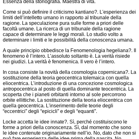
Essenza della storiografia. Maestra di vita.
Come si può definire il criticismo kantiano?. L'esperienza dei
limiti dell’intelletto umano in rapporto al tribunale della
ragione. La speculazione pura sulle forme a priori delle
facoltà umane. La ricerca di un tribunale della ragione
capace di determinare le leggi morali. Lo studio volto a
determinare i limiti e le possibilità della conoscenza umana.
A quale principio obbedisce la Fenomenologia hegeliana?. Il
fenomeno è l’intero. L’assoluto soltanto è. La verità risiede
nei giudizi. La verità è fenomenica. Il vero è l’intero.
In cosa consiste la novità della cosmologia copernicana?. La
sostituzione della teoria geocentrica tolemaica con quella
eliocentrica. L’introduzione di una concezione cosmologica
antropocentrica al posto di quella dominante teocentrica. La
scoperta che i pianeti orbitanti intorno al sole percorrono
orbite ellittiche. La sostituzione della teoria eliocentrica con
quella geocentrica. L'inserimento delle teorie degli
“eccentrici” degli “epicicli” e degli “equanti”.
Locke accetta le idee innate?. Sì, perché costituiscono le
forme a priori della conoscenza. Sì, dal momento che sono
le idee contenute originariamente nell’io. No, dato che non si
può fare esperienza delle idee prima della nascita. No,