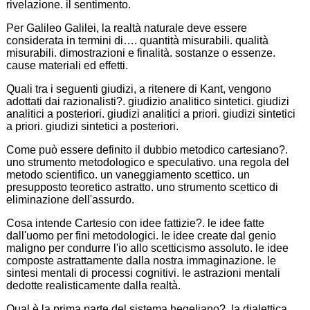
rivelazione. il sentimento.
Per Galileo Galilei, la realtà naturale deve essere
considerata in termini di…. quantità misurabili. qualità
misurabili. dimostrazioni e finalità. sostanze o essenze.
cause materiali ed effetti.
Quali tra i seguenti giudizi, a ritenere di Kant, vengono
adottati dai razionalisti?. giudizio analitico sintetici. giudizi
analitici a posteriori. giudizi analitici a priori. giudizi sintetici
a priori. giudizi sintetici a posteriori.
Come può essere definito il dubbio metodico cartesiano?.
uno strumento metodologico e speculativo. una regola del
metodo scientifico. un vaneggiamento scettico. un
presupposto teoretico astratto. uno strumento scettico di
eliminazione dell'assurdo.
Cosa intende Cartesio con idee fattizie?. le idee fatte
dall'uomo per fini metodologici. le idee create dal genio
maligno per condurre l'io allo scetticismo assoluto. le idee
composte astrattamente dalla nostra immaginazione. le
sintesi mentali di processi cognitivi. le astrazioni mentali
dedotte realisticamente dalla realtà.
Qual è la prima parte del sistema hegeliano?. la dialettica