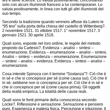
arti e delle scienze. Lo valuta positivamente, concordando
solo con alcuni illuministi francesi a lui contemporanei. Lo
valuta positivamente, in linea con tutti gli altri illuministi del
suo tempo.
Secondo la tradizione quando vennero affisse da Lutero le
“95 tesi” sulla porta della chiesa del castello di Wittenberg?.
2 novembre 1521. 31 ottobre 1517. 1° novembre 1517. 3
gennaio 1521. 30 aprile 1518.
Quali sono, esposte nel loro ordine, le regole del metodo
proposto da Cartesio?. Evidenza – analisi – sintesi –
enumerazione. Evidenza – enumerazione – analisi – sintesi.
Analisi – sintesi – evidenza – enumerazione. Enumerazione
– sintesi – analisi – evidenza. Evidenza – sintesi – analisi –
enumerazione.
Cosa intende Spinoza con il termine “Sostanza”?. Ciò che è
in sé e che si concepisce per sé (come causa sui). Ciò che è
in sé, sebbene non si concepisca per sé. Ciò che è in sé e
che si concepisce per sé (come causa prima). Gli oggetti
della realtà empirica. La totalità delle cause reali.
Quali sono le fonti primarie della conoscenza secondo
Locke?. Riflessione e sensazione. Sensazione e pensiero
puro. Esperienza e materia fisica. Percezione e intuizione. Il