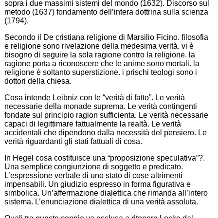
sopra i due massimi sistemi del mondo (1632). Discorso sul
metodo (1637) fondamento dell’intera dottrina sulla scienza
(1794).
Secondo il De cristiana religione di Marsilio Ficino. filosofia
e religione sono rivelazione della medesima verità. vi è
bisogno di seguire la sola ragione contro la religione. la
ragione porta a riconoscere che le anime sono mortali. la
religione è soltanto superstizione. i prischi teologi sono i
dottori della chiesa.
Cosa intende Leibniz con le “verità di fatto”. Le verità
necessarie della monade suprema. Le verità contingenti
fondate sul principio ragion sufficienta. Le verità necessarie
capaci di legittimare fattualmente la realtà. Le verità
accidentali che dipendono dalla necessità del pensiero. Le
verità riguardanti gli stati fattuali di cosa.
In Hegel cosa costituisce una “proposizione speculativa”?.
Una semplice congiunzione di soggetto e predicato.
L’espressione verbale di uno stato di cose altrimenti
impensabili. Un giudizio espresso in forma figurativa e
simbolica. Un’affermazione dialettica che rimanda all’intero
sistema. L’enunciazione dialettica di una verità assoluta.