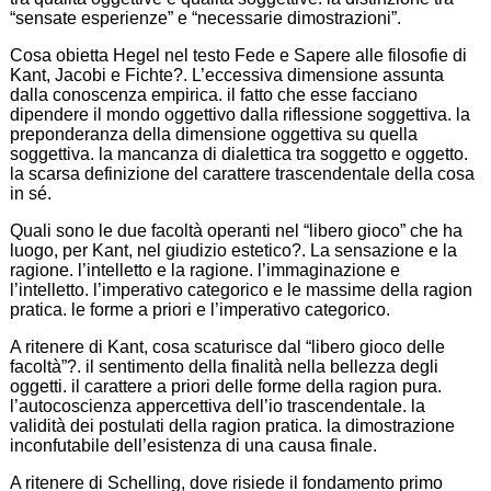
“sensate esperienze” e “necessarie dimostrazioni”.
Cosa obietta Hegel nel testo Fede e Sapere alle filosofie di
Kant, Jacobi e Fichte?. L’eccessiva dimensione assunta
dalla conoscenza empirica. il fatto che esse facciano
dipendere il mondo oggettivo dalla riflessione soggettiva. la
preponderanza della dimensione oggettiva su quella
soggettiva. la mancanza di dialettica tra soggetto e oggetto.
la scarsa definizione del carattere trascendentale della cosa
in sé.
Quali sono le due facoltà operanti nel “libero gioco” che ha
luogo, per Kant, nel giudizio estetico?. La sensazione e la
ragione. l’intelletto e la ragione. l’immaginazione e
l’intelletto. l’imperativo categorico e le massime della ragion
pratica. le forme a priori e l’imperativo categorico.
A ritenere di Kant, cosa scaturisce dal “libero gioco delle
facoltà”?. il sentimento della finalità nella bellezza degli
oggetti. il carattere a priori delle forme della ragion pura.
l’autocoscienza appercettiva dell’io trascendentale. la
validità dei postulati della ragion pratica. la dimostrazione
inconfutabile dell’esistenza di una causa finale.
A ritenere di Schelling, dove risiede il fondamento primo