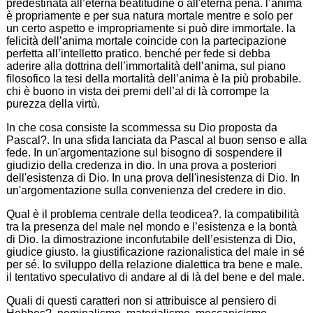
predestinata all’eterna beatitudine o all'eterna pena. l’anima
è propriamente e per sua natura mortale mentre e solo per
un certo aspetto e impropriamente si può dire immortale. la
felicità dell’anima mortale coincide con la partecipazione
perfetta all’intelletto pratico. benché per fede si debba
aderire alla dottrina dell’immortalità dell’anima, sul piano
filosofico la tesi della mortalità dell’anima è la più probabile.
chi è buono in vista dei premi dell’al di là corrompe la
purezza della virtù.
In che cosa consiste la scommessa su Dio proposta da
Pascal?. In una sfida lanciata da Pascal al buon senso e alla
fede. In un'argomentazione sul bisogno di sospendere il
giudizio della credenza in dio. In una prova a posteriori
dell'esistenza di Dio. In una prova dell'inesistenza di Dio. In
un'argomentazione sulla convenienza del credere in dio.
Qual è il problema centrale della teodicea?. la compatibilità
tra la presenza del male nel mondo e l’esistenza e la bontà
di Dio. la dimostrazione inconfutabile dell’esistenza di Dio,
giudice giusto. la giustificazione razionalistica del male in sé
per sé. lo sviluppo della relazione dialettica tra bene e male.
il tentativo speculativo di andare al di là del bene e del male.
Quali di questi caratteri non si attribuisce al pensiero di