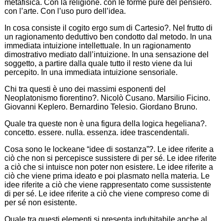
metafisica. Con la religione. con le forme pure del pensiero.
con l’arte. Con l’uso puro dell’idea.
In cosa consiste il cogito ergo sum di Cartesio?. Nel frutto di
un ragionamento deduttivo ben condotto dal metodo. In una
immediata intuizione intellettuale. In un ragionamento
dimostrativo mediato dall’intuizione. In una sensazione del
soggetto, a partire dalla quale tutto il resto viene da lui
percepito. In una immediata intuizione sensoriale.
Chi tra questi è uno dei massimi esponenti del
Neoplatonismo fiorentino?. Nicolò Cusano. Marsilio Ficino.
Giovanni Keplero. Bernardino Telesio. Giordano Bruno.
Quale tra queste non è una figura della logica hegeliana?.
concetto. essere. nulla. essenza. idee trascendentali.
Cosa sono le lockeane “idee di sostanza”?. Le idee riferite a
ciò che non si percepisce sussistere di per sé. Le idee riferite
a ciò che si intuisce non poter non esistere. Le idee riferite a
ciò che viene prima ideato e poi plasmato nella materia. Le
idee riferite a ciò che viene rappresentato come sussistente
di per sé. Le idee riferite a ciò che viene compreso come di
per sé non esistente.
Quale tra questi elementi si presenta indubitabile anche al