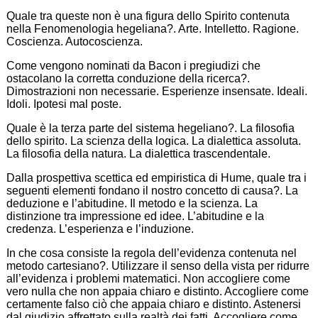
Quale tra queste non è una figura dello Spirito contenuta
nella Fenomenologia hegeliana?. Arte. Intelletto. Ragione.
Coscienza. Autocoscienza.
Come vengono nominati da Bacon i pregiudizi che
ostacolano la corretta conduzione della ricerca?.
Dimostrazioni non necessarie. Esperienze insensate. Ideali.
Idoli. Ipotesi mal poste.
Quale è la terza parte del sistema hegeliano?. La filosofia
dello spirito. La scienza della logica. La dialettica assoluta.
La filosofia della natura. La dialettica trascendentale.
Dalla prospettiva scettica ed empiristica di Hume, quale tra i
seguenti elementi fondano il nostro concetto di causa?. La
deduzione e l’abitudine. Il metodo e la scienza. La
distinzione tra impressione ed idee. L’abitudine e la
credenza. L’esperienza e l’induzione.
In che cosa consiste la regola dell’evidenza contenuta nel
metodo cartesiano?. Utilizzare il senso della vista per ridurre
all’evidenza i problemi matematici. Non accogliere come
vero nulla che non appaia chiaro e distinto. Accogliere come
certamente falso ciò che appaia chiaro e distinto. Astenersi
dal giudizio affrettato sulla realtà dei fatti. Accogliere come