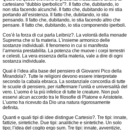
cartesiano “dubbio iperbolico”?. Il fatto che, dubitando, io
non stia facendo alcunché. Il fatto che, dubitando io mi stia
portando all’esistenza. Il fatto che, dubitando, io stia
pensando. Il fatto che, dubitando, io stia facendo altro che
pensare. Il fatto che, dubitando, io stia componendo iperboli.
Cos’è la forza di cui parla Leibniz?. La volontà della monade
Suprema che si fa materia. L'insieme armonico delle
sostanze individuali. Il fenomeno in cui si manifesta
l’armonia prestabilita. La potenza che muove i corpi terrestri
e celesti. La vera essenza della materia, vale a dire di ogni
sostanza individuale.
Qual è l'idea alla base del pensiero di Giovanni Pico della
Mirandola?. Tutte le religioni devono essere interpretate
secondo la cabala ebraica. La sostanziale concordia di tutte
le scuole di pensiero, per riaffermare l’unità e universalità del
vero. L’uomo è la più infelice di tutte le creature. Non può
esservi alcun accordo tra le filosofie di Platone e Aristotele.
L’uomo ha ricevuto da Dio una natura rigorosamente
definita.
Quanti e quali tipi di idee distingue Cartesio?. Tre tipi: innate,
fattizie, sintetiche. Due tipi: analitiche e sintetiche. Un solo
tipo; l’idea del cogito ergo sum. Tre tipi: innate, avventizie,