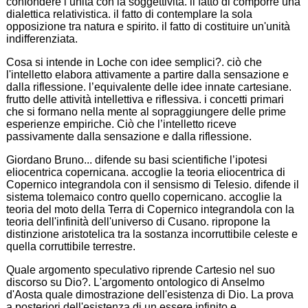
confondere l’unità con la soggettività. il fatto di comporre una
dialettica relativistica. il fatto di contemplare la sola
opposizione tra natura e spirito. il fatto di costituire un'unità
indifferenziata.
Cosa si intende in Loche con idee semplici?. ciò che
l'intelletto elabora attivamente a partire dalla sensazione e
dalla riflessione. l’equivalente delle idee innate cartesiane.
frutto delle attività intellettiva e riflessiva. i concetti primari
che si formano nella mente al sopraggiungere delle prime
esperienze empiriche. Ciò che l’intelletto riceve
passivamente dalla sensazione e dalla riflessione.
Giordano Bruno... difende su basi scientifiche l’ipotesi
eliocentrica copernicana. accoglie la teoria eliocentrica di
Copernico integrandola con il sensismo di Telesio. difende il
sistema tolemaico contro quello copernicano. accoglie la
teoria del moto della Terra di Copernico integrandola con la
teoria dell'infinità dell'universo di Cusano. ripropone la
distinzione aristotelica tra la sostanza incorruttibile celeste e
quella corruttibile terrestre.
Quale argomento speculativo riprende Cartesio nel suo
discorso su Dio?. L'argomento ontologico di Anselmo
d'Aosta quale dimostrazione dell'esistenza di Dio. La prova
a posteriori dell'esistenza di un essere infinito e