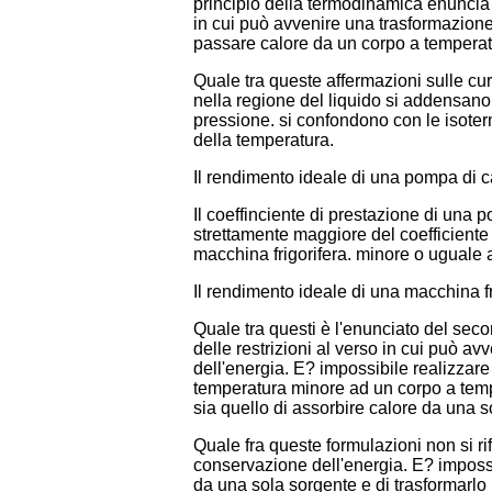
principio della termodinamica enuncia 
in cui può avvenire una trasformazione.
passare calore da un corpo a temperat
Quale tra queste affermazioni sulle cur
nella regione del liquido si addensano a
pressione. si confondono con le isoter
della temperatura.
Il rendimento ideale di una pompa di ca
Il coeffinciente di prestazione di una 
strettamente maggiore del coefficiente 
macchina frigorifera. minore o uguale a
Il rendimento ideale di una macchina fri
Quale tra questi è l'enunciato del sec
delle restrizioni al verso in cui può 
dell'energia. E? impossibile realizzare
temperatura minore ad un corpo a tempe
sia quello di assorbire calore da una s
Quale fra queste formulazioni non si r
conservazione dell'energia. E? impossib
da una sola sorgente e di trasformarlo