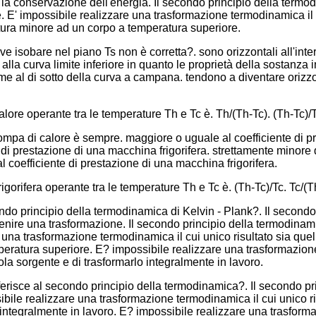
la conservazione dell'energia. Il secondo principio della termod
 E' impossibile realizzare una trasformazione termodinamica il cu
ura minore ad un corpo a temperatura superiore.
ve isobare nel piano Ts non è corretta?. sono orizzontali all'in
lla curva limite inferiore in quanto le proprietà della sostanza i
me al di sotto della curva a campana. tendono a diventare orizzo
lore operante tra le temperature Th e Tc è. Th/(Th-Tc). (Th-Tc)/T
pompa di calore è sempre. maggiore o uguale al coefficiente di p
di prestazione di una macchina frigorifera. strettamente minore d
l coefficiente di prestazione di una macchina frigorifera.
gorifera operante tra le temperature Th e Tc è. (Th-Tc)/Tc. Tc/(T
ondo principio della termodinamica di Kelvin - Plank?. Il second
avvenire una trasformazione. Il secondo principio della termodin
 una trasformazione termodinamica il cui unico risultato sia quel
ratura superiore. E? impossibile realizzare una trasformazione 
ola sorgente e di trasformarlo integralmente in lavoro.
iferisce al secondo principio della termodinamica?. Il secondo p
ile realizzare una trasformazione termodinamica il cui unico ris
 integralmente in lavoro. E? impossibile realizzare una trasform