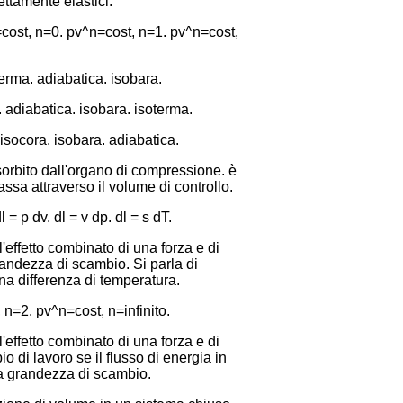
fettamente elastici.
=cost, n=0. pv^n=cost, n=1. pv^n=cost,
erma. adiabatica. isobara.
 adiabatica. isobara. isoterma.
isocora. isobara. adiabatica.
assorbito dall'organo di compressione. è
assa attraverso il volume di controllo.
= p dv. dl = v dp. dl = s dT.
l'effetto combinato di una forza e di
randezza di scambio. Si parla di
na differenza di temperatura.
n=2. pv^n=cost, n=infinito.
l'effetto combinato di una forza e di
 di lavoro se il flusso di energia in
na grandezza di scambio.