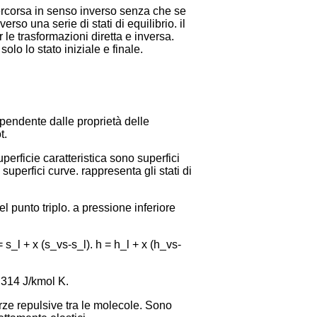
percorsa in senso inverso senza che se
rso una serie di stati di equilibrio. il
 le trasformazioni diretta e inversa.
olo lo stato iniziale e finale.
ipendente dalle proprietà delle
t.
uperficie caratteristica sono superfici
uperfici curve. rappresenta gli stati di
l punto triplo. a pressione inferiore
 s_l + x (s_vs-s_l). h = h_l + x (h_vs-
.314 J/kmol K.
rze repulsive tra le molecole. Sono