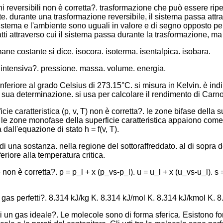
i reversibili non è corretta?. trasformazione che può essere ri
e. durante una trasformazione reversibile, il sistema passa attrave
l sistema e l'ambiente sono uguali in valore e di segno opposto per
tti attraverso cui il sistema passa durante la trasformazione, ma s
ane costante si dice. isocora. isoterma. isentalpica. isobara.
a intensiva?. pressione. massa. volume. energia.
feriore al grado Celsius di 273.15°C. si misura in Kelvin. è ind
 sua determinazione. si usa per calcolare il rendimento di Carno
ie caratteristica (p, v, T) non è corretta?. le zone bifase della s
. le zone monofase della superficie caratteristica appaiono come s
 dall'equazione di stato h = f(v, T).
i una sostanza. nella regione del sottoraffreddato. al di sopra de
eriore alla temperatura critica.
on è corretta?. p = p_l + x (p_vs-p_l). u = u_l + x (u_vs-u_l). s =
gas perfetti?. 8.314 kJ/kg K. 8.314 kJ/mol K. 8.314 kJ/kmol K. 8
i un gas ideale?. Le molecole sono di forma sferica. Esistono fo