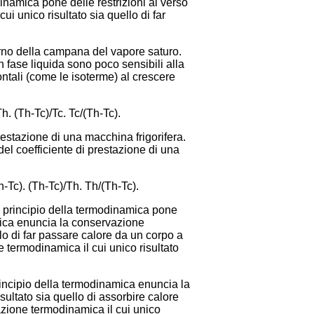
inamica pone delle restrizioni al verso
i unico risultato sia quello di far
terno della campana del vapore saturo.
n fase liquida sono poco sensibili alla
ntali (come le isoterme) al crescere
h. (Th-Tc)/Tc. Tc/(Th-Tc).
restazione di una macchina frigorifera.
el coefficiente di prestazione di una
h-Tc). (Th-Tc)/Th. Th/(Th-Tc).
o principio della termodinamica pone
amica enuncia la conservazione
lo di far passare calore da un corpo a
termodinamica il cui unico risultato
rincipio della termodinamica enuncia la
ultato sia quello di assorbire calore
azione termodinamica il cui unico