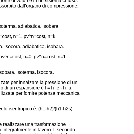
iazione di volume in un sistema chiuso.
 assorbito dall'organo di compressione.
soterma. adiabatica. isobara.
=cost, n=1. pv^n=cost, n=k.
. isocora. adiabatica. isobara.
 pv^n=cost, n=0. pv^n=cost, n=1.
sobara. isoterma. isocora.
zate per innalzare la pressione di un
o di un espansiore è l = h_e - h_u.
tilizzate per fornire potenza meccanica
nto isentropico è. (h1-h2)/(h1-h2s).
le realizzare una trasformazione
o integralmente in lavoro. Il secondo