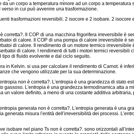
ore da un corpo a temperatura minore ad un corpo a temperatura s
l verso in cui può avvenire una trasformazione.
enti trasformazioni reversibili. 2 isocore e 2 isobare. 2 isocore 
 corretta?. Il COP di una macchina frigorifera irreversibile è se
serbatoi di calore. Il COP di una pompa di calore irreversibile è 
erbatoi di calore. Il rendimento di un motore termico irreversibile
erbatoi di calore. I rendimenti di tutti i motori termici reversibili 
 tipo di fluido evolvente e dal ciclo seguito.
 in Kelvin. si usa per calcolare il rendimento di Carnot. è infer
tanze che vengono utilizzate per la sua determinazione.
'entropia non è corretta?. L'entropia è una grandezza di stato es
stato gassoso. L'entropia è una grandezza termodinamica atta a mi
a un valore definito, a meno di una costante additiva arbitraria, 
'entropia generata non è corretta?. L'entropia generata è una gr
a generata misura l'entità dell'irreversibilità dei processi. L'e
ve isobare nel piano Ts non è corretta?. sono orizzontali all'in