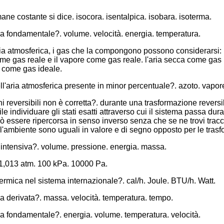
ane costante si dice. isocora. isentalpica. isobara. isoterma.
a fondamentale?. volume. velocità. energia. temperatura.
ria atmosferica, i gas che la compongono possono considerarsi: l
me gas reale e il vapore come gas reale. l'aria secca come gas 
e come gas ideale.
l'aria atmosferica presente in minor percentuale?. azoto. vapor
 reversibili non è corretta?. durante una trasformazione reversi
bile individuare gli stati esatti attraverso cui il sistema passa du
uò essere ripercorsa in senso inverso senza che se ne trovi tracci
 e l'ambiente sono uguali in valore e di segno opposto per le trasf
a intensiva?. volume. pressione. energia. massa.
 1,013 atm. 100 kPa. 10000 Pa.
termica nel sistema internazionale?. cal/h. Joule. BTU/h. Watt.
a derivata?. massa. velocità. temperatura. tempo.
a fondamentale?. energia. volume. temperatura. velocità.