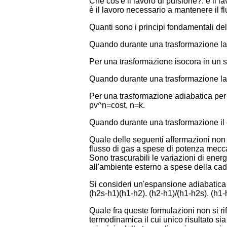
Che cos'è il lavoro di pulsione?. è il l
è il lavoro necessario a mantenere il fl
Quanti sono i principi fondamentali del
Quando durante una trasformazione la p
Per una trasformazione isocora in un s
Quando durante una trasformazione la t
Per una trasformazione adiabatica per 
pv^n=cost, n=k.
Quando durante una trasformazione il ca
Quale delle seguenti affermazioni non 
flusso di gas a spese di potenza meccan
Sono trascurabili le variazioni di ener
all'ambiente esterno a spese della cad
Si consideri un'espansione adiabatica i
(h2s-h1)(h1-h2). (h2-h1)/(h1-h2s). (h1-
Quale fra queste formulazioni non si r
termodinamica il cui unico risultato si