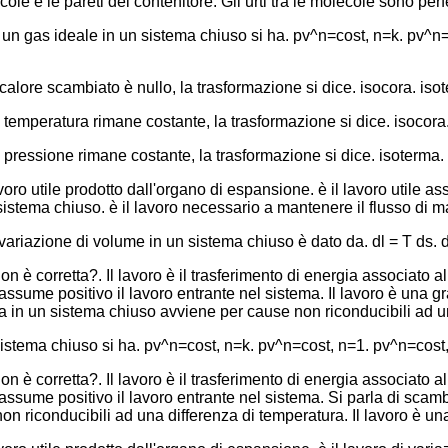
lecole e le pareti del contenitore. Gli urti tra le molecole sono per
un gas ideale in un sistema chiuso si ha. pv^n=cost, n=k. pv^n
lore scambiato è nullo, la trasformazione si dice. isocora. isot
emperatura rimane costante, la trasformazione si dice. isocora.
ressione rimane costante, la trasformazione si dice. isoterma. 
avoro utile prodotto dall'organo di espansione. è il lavoro utile 
sistema chiuso. è il lavoro necessario a mantenere il flusso di m
variazione di volume in un sistema chiuso è dato da. dl = T ds. dl 
n è corretta?. Il lavoro è il trasferimento di energia associato al
sume positivo il lavoro entrante nel sistema. Il lavoro è una g
ia in un sistema chiuso avviene per cause non riconducibili ad u
istema chiuso si ha. pv^n=cost, n=k. pv^n=cost, n=1. pv^n=cost, 
n è corretta?. Il lavoro è il trasferimento di energia associato al
ume positivo il lavoro entrante nel sistema. Si parla di scambio
n riconducibili ad una differenza di temperatura. Il lavoro è u