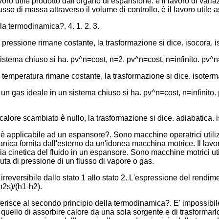
avoro utile prodotto dall'organo di espansione. è il lavoro di var
usso di massa attraverso il volume di controllo. è il lavoro utile
la termodinamica?. 4. 1. 2. 3.
ressione rimane costante, la trasformazione si dice. isocora. i
istema chiuso si ha. pv^n=cost, n=2. pv^n=cost, n=infinito. pv^n
emperatura rimane costante, la trasformazione si dice. isoterma
un gas ideale in un sistema chiuso si ha. pv^n=cost, n=infinito.
lore scambiato è nullo, la trasformazione si dice. adiabatica. i
è applicabile ad un espansore?. Sono macchine operatrici utiliz
ica fornita dall'esterno da un'idonea macchina motrice. Il lavor
gia cinetica del fluido in un espansore. Sono macchine motrici u
uta di pressione di un flusso di vapore o gas.
rreversibile dallo stato 1 allo stato 2. L'espressione del rendime
h2s)/(h1-h2).
iferisce al secondo principio della termodinamica?. E' impossibi
a quello di assorbire calore da una sola sorgente e di trasformarl