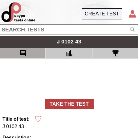
CREATE TEST
J 0102 43
TAKE THE TEST
Title of test:
J 0102 43
Description: