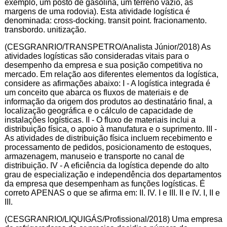
exemplo, um posto de gasolina, um terreno vazio, às
margens de uma rodovia). Esta atividade logística é
denominada: cross-docking. transit point. fracionamento.
transbordo. unitização.
(CESGRANRIO/TRANSPETRO/Analista Júnior/2018) As
atividades logísticas são consideradas vitais para o
desempenho da empresa e sua posição competitiva no
mercado. Em relação aos diferentes elementos da logística,
considere as afirmações abaixo: I - A logística integrada é
um conceito que abarca os fluxos de materiais e de
informação da origem dos produtos ao destinatário final, a
localização geográfica e o cálculo de capacidade de
instalações logísticas. II - O fluxo de materiais inclui a
distribuição física, o apoio à manufatura e o suprimento. III -
As atividades de distribuição física incluem recebimento e
processamento de pedidos, posicionamento de estoques,
armazenagem, manuseio e transporte no canal de
distribuição. IV - A eficiência da logística depende do alto
grau de especialização e independência dos departamentos
da empresa que desempenham as funções logísticas. É
correto APENAS o que se afirma em: II. IV. I e III. II e IV. I, II e
III.
(CESGRANRIO/LIQUIGÁS/Profissional/2018) Uma empresa