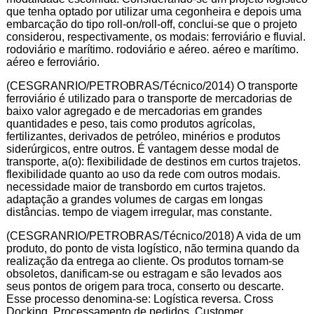
que tenha optado por utilizar uma cegonheira e depois uma
embarcação do tipo roll-on/roll-off, conclui-se que o projeto
considerou, respectivamente, os modais: ferroviário e fluvial.
rodoviário e marítimo. rodoviário e aéreo. aéreo e marítimo.
aéreo e ferroviário.
(CESGRANRIO/PETROBRAS/Técnico/2014) O transporte
ferroviário é utilizado para o transporte de mercadorias de
baixo valor agregado e de mercadorias em grandes
quantidades e peso, tais como produtos agrícolas,
fertilizantes, derivados de petróleo, minérios e produtos
siderúrgicos, entre outros. É vantagem desse modal de
transporte, a(o): flexibilidade de destinos em curtos trajetos.
flexibilidade quanto ao uso da rede com outros modais.
necessidade maior de transbordo em curtos trajetos.
adaptação a grandes volumes de cargas em longas
distâncias. tempo de viagem irregular, mas constante.
(CESGRANRIO/PETROBRAS/Técnico/2018) A vida de um
produto, do ponto de vista logístico, não termina quando da
realização da entrega ao cliente. Os produtos tornam-se
obsoletos, danificam-se ou estragam e são levados aos
seus pontos de origem para troca, conserto ou descarte.
Esse processo denomina-se: Logística reversa. Cross
Docking. Processamento de pedidos. Customer