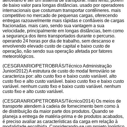
aeroviário é ser um sistema de transporte: mais lento, porém
de baixo valor para longas distâncias. usado por operadores
internacionais que costumam transportar contêineres. mais
competitivo no mercado de pequenas cargas, oferecendo
entregas razoavelmente mais rápidas e confiáveis de cargas
fracionadas. mais caro, sendo sua vantagem a sua
velocidade, principalmente em longas distâncias, bem como
a segurança dos itens transportados durante o percurso.
operando 24 horas por dia de trabalho, sem descanso e
envolvendo elevado custo de capital e baixo custo de
operação, não sendo sua operação afetada por fatores
meteorológicos.
(CESGRANRIO/PETROBRÁS/Técnico Administração
Junior/2012) A estrutura de custo do modal ferroviário se
caracteriza por: alto custo fixo e baixo custo variável. alto
custo fixo e alto custo variável. baixo custo fixo e baixo custo
variável. nenhum custo fixo e baixo custo variável. nenhum
custo fixo e alto custo variável.
(CESGRANRIO/PETROBRAS/Técnico/2014) Os meios de
transporte atendem à cadeia de fornecimento bem como à
de distribuição da maior parte dos produtos. Quando se
planeja a entrega de matéria-prima e de produtos acabados,
é preciso avaliar as características da carga em relação à
modalidade escolhida. Considerando-se um projeto logístico