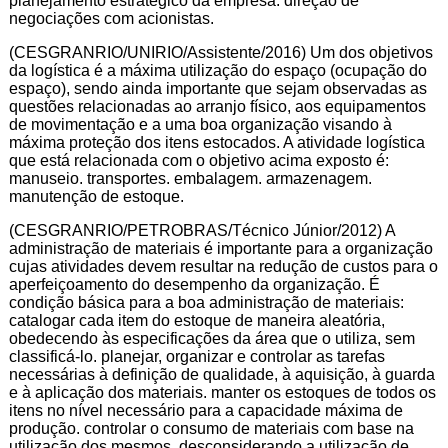
planejamento estratégico da empresa. direção de
negociações com acionistas.
(CESGRANRIO/UNIRIO/Assistente/2016) Um dos objetivos
da logística é a máxima utilização do espaço (ocupação do
espaço), sendo ainda importante que sejam observadas as
questões relacionadas ao arranjo físico, aos equipamentos
de movimentação e a uma boa organização visando à
máxima proteção dos itens estocados. A atividade logística
que está relacionada com o objetivo acima exposto é:
manuseio. transportes. embalagem. armazenagem.
manutenção de estoque.
(CESGRANRIO/PETROBRAS/Técnico Júnior/2012) A
administração de materiais é importante para a organização
cujas atividades devem resultar na redução de custos para o
aperfeiçoamento do desempenho da organização. É
condição básica para a boa administração de materiais:
catalogar cada item do estoque de maneira aleatória,
obedecendo às especificações da área que o utiliza, sem
classificá-lo. planejar, organizar e controlar as tarefas
necessárias à definição de qualidade, à aquisição, à guarda
e à aplicação dos materiais. manter os estoques de todos os
itens no nível necessário para a capacidade máxima de
produção. controlar o consumo de materiais com base na
utilização dos mesmos, desconsiderando a utilização de