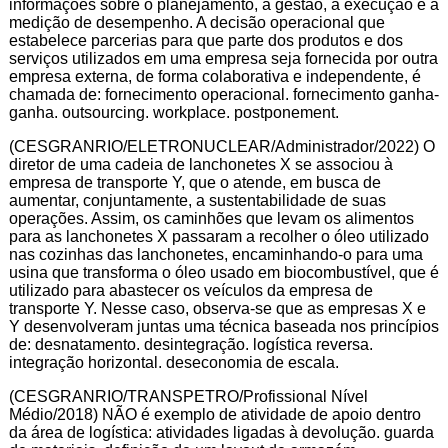
informações sobre o planejamento, a gestão, a execução e a
medição de desempenho. A decisão operacional que
estabelece parcerias para que parte dos produtos e dos
serviços utilizados em uma empresa seja fornecida por outra
empresa externa, de forma colaborativa e independente, é
chamada de: fornecimento operacional. fornecimento ganha-
ganha. outsourcing. workplace. postponement.
(CESGRANRIO/ELETRONUCLEAR/Administrador/2022) O
diretor de uma cadeia de lanchonetes X se associou à
empresa de transporte Y, que o atende, em busca de
aumentar, conjuntamente, a sustentabilidade de suas
operações. Assim, os caminhões que levam os alimentos
para as lanchonetes X passaram a recolher o óleo utilizado
nas cozinhas das lanchonetes, encaminhando-o para uma
usina que transforma o óleo usado em biocombustível, que é
utilizado para abastecer os veículos da empresa de
transporte Y. Nesse caso, observa-se que as empresas X e
Y desenvolveram juntas uma técnica baseada nos princípios
de: desnatamento. desintegração. logística reversa.
integração horizontal. deseconomia de escala.
(CESGRANRIO/TRANSPETRO/Profissional Nível
Médio/2018) NÃO é exemplo de atividade de apoio dentro
da área de logística: atividades ligadas à devolução. guarda