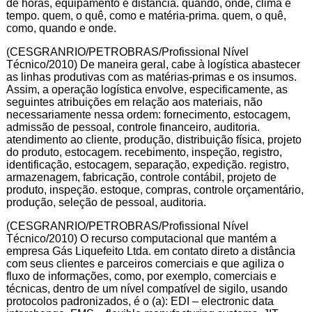
de horas, equipamento e distância. quando, onde, clima e
tempo. quem, o quê, como e matéria-prima. quem, o quê,
como, quando e onde.
(CESGRANRIO/PETROBRAS/Profissional Nível
Técnico/2010) De maneira geral, cabe à logística abastecer
as linhas produtivas com as matérias-primas e os insumos.
Assim, a operação logística envolve, especificamente, as
seguintes atribuições em relação aos materiais, não
necessariamente nessa ordem: fornecimento, estocagem,
admissão de pessoal, controle financeiro, auditoria.
atendimento ao cliente, produção, distribuição física, projeto
do produto, estocagem. recebimento, inspeção, registro,
identificação, estocagem, separação, expedição. registro,
armazenagem, fabricação, controle contábil, projeto de
produto, inspeção. estoque, compras, controle orçamentário,
produção, seleção de pessoal, auditoria.
(CESGRANRIO/PETROBRAS/Profissional Nível
Técnico/2010) O recurso computacional que mantém a
empresa Gás Liquefeito Ltda. em contato direto a distância
com seus clientes e parceiros comerciais e que agiliza o
fluxo de informações, como, por exemplo, comerciais e
técnicas, dentro de um nível compatível de sigilo, usando
protocolos padronizados, é o (a): EDI – electronic data