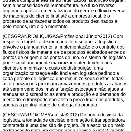
ou seus componentes serão reutilizados na função original,
sem a necessidade de remanufatura. é o fluxo reverso
originado após a comercialização do item. é o fluxo reverso
de materiais do cliente final até a empresa focal. é o
processo de armazenar todos os produtos destinados a,
pelo menos, um elo a montante.
(CESGRANRIO/LIQUIGÁS/Profissional Júnior/2012) Com
respeito à logística de mercado, tem-se que: a logística
envolve o planejamento, a implementação e o controle dos
fluxos físicos de materiais e de produtos acabados entre os
pontos de origem e os pontos de uso. o sistema de logística
pode simultaneamente maximizar o atendimento aos
clientes e minimizar o custo de distribuição. uma
organização consegue eficiência em logística pedindo a
cada gerente de logística que minimize seus custos. todas
as organizações precisam armazenar os produtos acabados
até serem vendidos, mas a função estocagem não ajuda a
atenuar as discrepâncias entre a produção e a demanda do
mercado. o transporte não afeta o preço final dos produtos,
apenas a pontualidade de entrega do produto.
(CESGRANRIO/CMB/Analista/2012) Do ponto de vista da
logística, a tomada de decisão em relação à transportadora
contratada é uma decisão de projeto. Já a escolha do meio
de transporte para um determinado serviço é um(a): evento