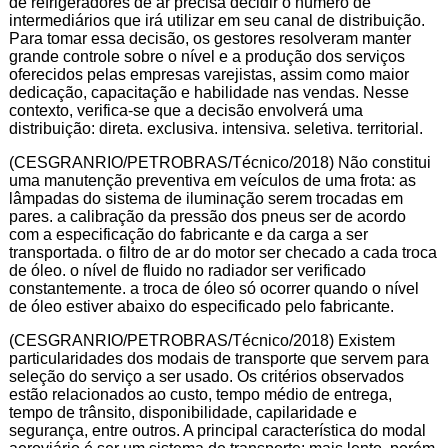
de refrigeradores de ar precisa decidir o número de
intermediários que irá utilizar em seu canal de distribuição.
Para tomar essa decisão, os gestores resolveram manter
grande controle sobre o nível e a produção dos serviços
oferecidos pelas empresas varejistas, assim como maior
dedicação, capacitação e habilidade nas vendas. Nesse
contexto, verifica-se que a decisão envolverá uma
distribuição: direta. exclusiva. intensiva. seletiva. territorial.
(CESGRANRIO/PETROBRAS/Técnico/2018) Não constitui
uma manutenção preventiva em veículos de uma frota: as
lâmpadas do sistema de iluminação serem trocadas em
pares. a calibração da pressão dos pneus ser de acordo
com a especificação do fabricante e da carga a ser
transportada. o filtro de ar do motor ser checado a cada troca
de óleo. o nível de fluido no radiador ser verificado
constantemente. a troca de óleo só ocorrer quando o nível
de óleo estiver abaixo do especificado pelo fabricante.
(CESGRANRIO/PETROBRAS/Técnico/2018) Existem
particularidades dos modais de transporte que servem para
seleção do serviço a ser usado. Os critérios observados
estão relacionados ao custo, tempo médio de entrega,
tempo de trânsito, disponibilidade, capilaridade e
segurança, entre outros. A principal característica do modal