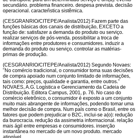
secundário. problema financeiro. despesa prevista. decisão
operacional. caracteŕistica sistêmica.
(CESGRANRIO/CITEPE/Analista/2012) Fazem parte das
funções básicas dos canais de distribuição, EXCETO a
função de: satisfazer a demanda do produto ou serviço.
realizar serviços de pós-venda. possibilitar a troca de
informações entre produtores e consumidores. induzir a
demanda do produto ou serviço. controlar as matérias-
primas de produção.
(CESGRANRIO/CITEPE/Analista/2012) Segundo Novaes:
"No comércio tradicional, o consumidor toma suas decisões
de compra apoiado num conjunto limitado de informações,
tais como: preços, qualidade e garantia, entre outros."
NOVAES, A.G. Logística e Gerenciamento da Cadeia de
Distribuição. Editora Campus, 2001, p. 76. No caso do
comércio eletrônico, o consumidor é exposto a um conjunto
muito mais abrangente de informações, podendo tomar uma
melhor decisão de compra. Num país como o Brasil, entre os
fatores que podem prejudicar o B2C, inclui-se a(o): redução
da burocracia. redução da assimetria informacional. relação
mais ágil entre empresas e consumidores. inserção
instantânea no mercado de um novo produto. mercado
atingível.