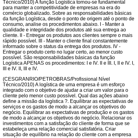
Técnico/2010) A função Logística tornou-se fundamental
para manter a competitividade de empresas na era do
comércio globalizado. Sobre as responsabilidades básicas
da função Logística, desde o ponto de origem até o ponto de
consumo, analise os procedimentos abaixo. I - Manter a
qualidade e integridade dos produtos até sua entrega ao
cliente. II - Entregar os produtos aos clientes sempre o mais
rápido possível. III - Manter o cliente final constantemente
informado sobre o status da entrega dos produtos. IV -
Entregar o produto certo no lugar certo, ao menor custo
possível. São responsabilidades básicas da função
Logística APENAS os procedimentos: I e IV. II e III. I, II e IV. I,
III e IV. II, III e IV.
(CESGRANRIO/PETROBRAS/Profissional Nível
Técnico/2010) A logística de uma empresa é um esforço
integrado com o objetivo de ajudar a criar um valor para o
cliente pelo menor custo possível. Qual das ações abaixo
define a missão da logística ?. Equilibrar as expectativas de
serviços e os gastos de modo a alcançar os objetivos do
negócio. Equilibrar as expectativas de produção e os gastos
de modo a alcançar os objetivos do negócio. Relacionar os
investimentos com a satisfação do cliente de forma que se
estabeleça uma relação comercial satisfatória. Criar
situação de equilíbrio na relação do cliente com a empresa