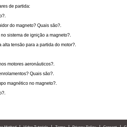
ares de partida:
o?.
buidor do magneto? Quais são?.
o no sistema de ignição a magneto?.
 alta tensão para a partida do motor?.
.
nos motores aeronáuticos?.
enrolamentos? Quais são?.
mpo magnético no magneto?.
o?.
|
|
|
|
|