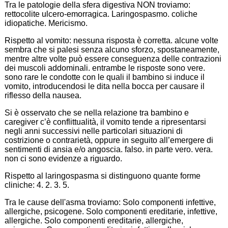
Tra le patologie della sfera digestiva NON troviamo:
rettocolite ulcero-emorragica. Laringospasmo. coliche
idiopatiche. Mericismo.
Rispetto al vomito: nessuna risposta è corretta. alcune volte
sembra che si palesi senza alcuno sforzo, spostaneamente,
mentre altre volte può essere conseguenza delle contrazioni
dei muscoli addominali. entrambe le risposte sono vere.
sono rare le condotte con le quali il bambino si induce il
vomito, introducendosi le dita nella bocca per causare il
riflesso della nausea.
Si è osservato che se nella relazione tra bambino e
caregiver c’è conflittualità, il vomito tende a ripresentarsi
negli anni successivi nelle particolari situazioni di
costrizione o contrarietà, oppure in seguito all’emergere di
sentimenti di ansia e/o angoscia. falso. in parte vero. vera.
non ci sono evidenze a riguardo.
Rispetto al laringospasma si distinguono quante forme
cliniche: 4. 2. 3. 5.
Tra le cause dell'asma troviamo: Solo componenti infettive,
allergiche, psicogene. Solo componenti ereditarie, infettive,
allergiche. Solo componenti ereditarie, allergiche,