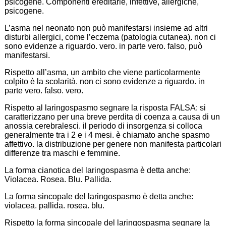
psicogene. Componenti ereditarie, infettive, allergiche,
psicogene.
L’asma nel neonato non può manifestarsi insieme ad altri
disturbi allergici, come l’eczema (patologia cutanea). non ci
sono evidenze a riguardo. vero. in parte vero. falso, può
manifestarsi.
Rispetto all’asma, un ambito che viene particolarmente
colpito è la scolarità. non ci sono evidenze a riguardo. in
parte vero. falso. vero.
Rispetto al laringospasmo segnare la risposta FALSA: si
caratterizzano per una breve perdita di coenza a causa di un
anossia cerebralesci. il periodo di insorgenza si colloca
generalmente tra i 2 e i 4 mesi. è chiamato anche spasmo
affettivo. la distribuzione per genere non manifesta particolari
differenze tra maschi e femmine.
La forma cianotica del laringospasma è detta anche:
Violacea. Rosea. Blu. Pallida.
La forma sincopale del laringospasmo è detta anche:
violacea. pallida. rosea. blu.
Rispetto la forma sincopale del laringospasma segnare la