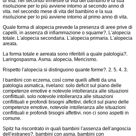
di vita. nel secondo trimestre di vita del bambino e la sua
risoluzione per lo più avviene intorno al secondo anno di
vita. nel secondo mese di vita del bambino e la sua
risoluzione per lo più avviene intorno al primo anno di vita.
Quale forma di alopecia prevede la presenza di aree prive di
capelli, in assenza di infiammazione o squame?. L'alopecia
totale. L'alopecia secondaria. L'alopecia primaria. L'alopecia
areata.
La forma totale e aereata sono riferibili a quale patologia?.
Laringospasma. Asma. alopecia. Mericismo.
Rispetto l'alopecia si distinguono quante forme?. 2. 5. 4. 3.
I bambini con eczema, così come quelli affetti da una
patologia asmatica, rivelano: solo deficit sul piano delle
competenze emotive e notevole intolleranza alle situazioni
conflittuali. solo notevole intolleranza alle situazioni
conflittuali e profondi bisogni affettivi. deficit sul piano delle
competenze emotive, notevole intolleranza alle situazioni
conflittuali e profondi bisogni affettivi. non ci sono aspetti in
comune.
Spitz ha riscontrato in quali bambini l'assenza dell'angoscia
dell'estraneo?. bambini con asma. bambini con