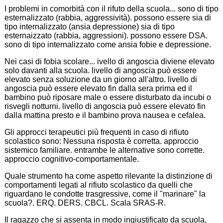
I problemi in comorbità con il rifuto della scuola... sono di tipo
esternalizzato (rabbia, aggressività). possono essere sia di
tipo internalizzato (ansia depressione) sia di tipo
esternaizzato (rabbia, aggressioni). possono essere DSA.
sono di tipo internalizzato come ansia fobie e depressione.
Nei casi di fobia scolare... ivello di angoscia diviene elevato
solo davanti alla scuola. livello di angoscia può essere
elevato senza soluzione da un giorno all'altro. livello di
angoscia può essere elevato fin dalla sera prima ed il
bambino può riposare male o essere disturbato da incubi o
risvegli notturni. livello di angoscia può essere elevato fin
dalla mattina presto e il bambino prova nausea e cefalea.
Gli approcci terapeutici più frequenti in caso di rifiuto
scolastico sono: Nessuna risposta è corretta. approccio
sistemico familiare. entrambe le alternative sono corrette.
approccio cognitivo-comportamentale.
Quale strumento ha come aspetto rilevante la distinzione di
comportamenti legati al rifiuto scolastico da quelli che
riguardano le condotte trasgressive, come il "marinare" la
scuola?. ERQ. DERS. CBCL. Scala SRAS-R.
Il ragazzo che si assenta in modo ingiustificato da scuola,