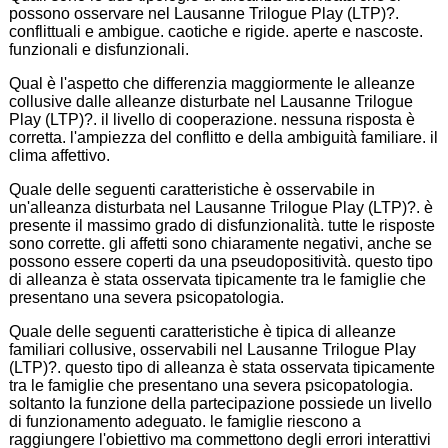
possono osservare nel Lausanne Trilogue Play (LTP)?.
conflittuali e ambigue. caotiche e rigide. aperte e nascoste.
funzionali e disfunzionali.
Qual è l'aspetto che differenzia maggiormente le alleanze
collusive dalle alleanze disturbate nel Lausanne Trilogue
Play (LTP)?. il livello di cooperazione. nessuna risposta è
corretta. l'ampiezza del conflitto e della ambiguità familiare. il
clima affettivo.
Quale delle seguenti caratteristiche è osservabile in
un'alleanza disturbata nel Lausanne Trilogue Play (LTP)?. è
presente il massimo grado di disfunzionalità. tutte le risposte
sono corrette. gli affetti sono chiaramente negativi, anche se
possono essere coperti da una pseudopositività. questo tipo
di alleanza è stata osservata tipicamente tra le famiglie che
presentano una severa psicopatologia.
Quale delle seguenti caratteristiche è tipica di alleanze
familiari collusive, osservabili nel Lausanne Trilogue Play
(LTP)?. questo tipo di alleanza è stata osservata tipicamente
tra le famiglie che presentano una severa psicopatologia.
soltanto la funzione della partecipazione possiede un livello
di funzionamento adeguato. le famiglie riescono a
raggiungere l'obiettivo ma commettono degli errori interattivi