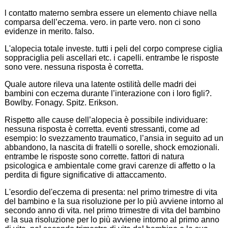
l contatto materno sembra essere un elemento chiave nella
comparsa dell’eczema. vero. in parte vero. non ci sono
evidenze in merito. falso.
L'alopecia totale investe. tutti i peli del corpo comprese ciglia
soppraciglia peli ascellari etc. i capelli. entrambe le risposte
sono vere. nessuna risposta è corretta.
Quale autore rileva una latente ostilità delle madri dei
bambini con eczema durante l’interazione con i loro figli?.
Bowlby. Fonagy. Spitz. Erikson.
Rispetto alle cause dell’alopecia è possibile individuare:
nessuna risposta è corretta. eventi stressanti, come ad
esempio: lo svezzamento traumatico, l’ansia in seguito ad un
abbandono, la nascita di fratelli o sorelle, shock emozionali.
entrambe le risposte sono corrette. fattori di natura
psicologica e ambientale come gravi carenze di affetto o la
perdita di figure significative di attaccamento.
L'esordio del'eczema di presenta: nel primo trimestre di vita
del bambino e la sua risoluzione per lo più avviene intorno al
secondo anno di vita. nel primo trimestre di vita del bambino
e la sua risoluzione per lo più avviene intorno al primo anno