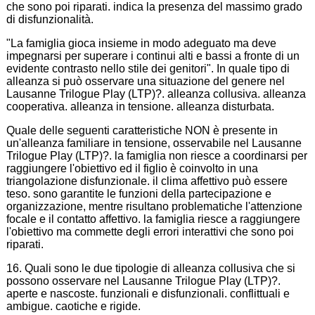
che sono poi riparati. indica la presenza del massimo grado
di disfunzionalità.
"La famiglia gioca insieme in modo adeguato ma deve
impegnarsi per superare i continui alti e bassi a fronte di un
evidente contrasto nello stile dei genitori". In quale tipo di
alleanza si può osservare una situazione del genere nel
Lausanne Trilogue Play (LTP)?. alleanza collusiva. alleanza
cooperativa. alleanza in tensione. alleanza disturbata.
Quale delle seguenti caratteristiche NON è presente in
un'alleanza familiare in tensione, osservabile nel Lausanne
Trilogue Play (LTP)?. la famiglia non riesce a coordinarsi per
raggiungere l'obiettivo ed il figlio è coinvolto in una
triangolazione disfunzionale. il clima affettivo può essere
teso. sono garantite le funzioni della partecipazione e
organizzazione, mentre risultano problematiche l'attenzione
focale e il contatto affettivo. la famiglia riesce a raggiungere
l'obiettivo ma commette degli errori interattivi che sono poi
riparati.
16. Quali sono le due tipologie di alleanza collusiva che si
possono osservare nel Lausanne Trilogue Play (LTP)?.
aperte e nascoste. funzionali e disfunzionali. conflittuali e
ambigue. caotiche e rigide.