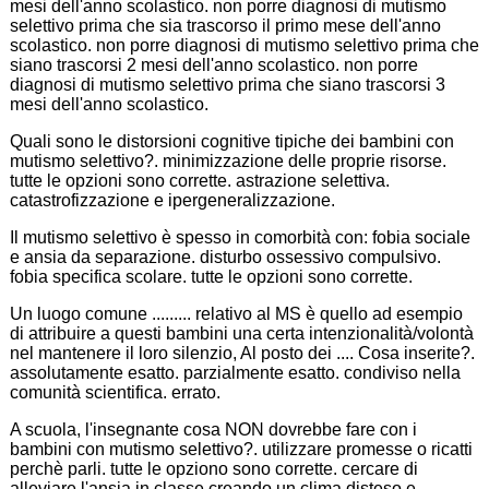
mesi dell'anno scolastico. non porre diagnosi di mutismo
selettivo prima che sia trascorso il primo mese dell'anno
scolastico. non porre diagnosi di mutismo selettivo prima che
siano trascorsi 2 mesi dell'anno scolastico. non porre
diagnosi di mutismo selettivo prima che siano trascorsi 3
mesi dell'anno scolastico.
Quali sono le distorsioni cognitive tipiche dei bambini con
mutismo selettivo?. minimizzazione delle proprie risorse.
tutte le opzioni sono corrette. astrazione selettiva.
catastrofizzazione e ipergeneralizzazione.
Il mutismo selettivo è spesso in comorbità con: fobia sociale
e ansia da separazione. disturbo ossessivo compulsivo.
fobia specifica scolare. tutte le opzioni sono corrette.
Un luogo comune ......... relativo al MS è quello ad esempio
di attribuire a questi bambini una certa intenzionalità/volontà
nel mantenere il loro silenzio, Al posto dei .... Cosa inserite?.
assolutamente esatto. parzialmente esatto. condiviso nella
comunità scientifica. errato.
A scuola, l'insegnante cosa NON dovrebbe fare con i
bambini con mutismo selettivo?. utilizzare promesse o ricatti
perchè parli. tutte le opziono sono corrette. cercare di
alleviare l'ansia in classe creando un clima disteso e