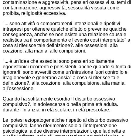
contaminazione e aggressività. pensieri ossessivi su temi di
contaminazione, aggressività, sessualità vissuta come
proibita, religiosità eccessiva.
"... sono attività o comportamenti intenzionali e ripetitivi
intrapresi per ottenere qualche effetto o prevenire qualche
conseguenza, anche se non esiste una relazione causale
realistica tra il comportamento e l'evento così interpretato" a
cosa si riferisce tale definizione?. alle ossessioni. alla
coazione. alla mania. alle compulsioni.
"... è un'idea che assedia; sono pensieri solitamente
egodistonici ricorrenti e persistenti, anche quando si tenta di
ignorarli; sono avvertiti come un'intrusione fuori controllo e
irragionevole e generano ansia" a cosa si riferisce tale
definizione?. alla coazione. alla compulsione. alla mania.
all'ossessione.
Quando ha solitamente esordio il disturbo ossessivo
compulsivo?. in adolescenza o nella prima età adulta.
durante l'infanzia. in età scolare. in età prescolare.
Le ipotesi eziopatogenetiche rispetto al disturbo ossessivo
compulsivo, fanno riferimento: solo all'interpretazione
psicologica. a due diverse interpretazioni, quella diretta e