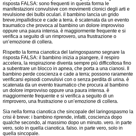
risposta FALSA: sono frequenti in questa forma le
manifestazioni convulsive con movimenti clonici degli arti e
revulsione dei bulbi oculari. il bambino lancia un grido
breve,impallidisce e cade a terra. è scatenata da un evento
traumatico che provoca al bambino un dolore improvviso
oppure una paura intensa. è maggiormente frequente e si
verifica a seguito di un rimprovero, una frustrazione o
un’emozione di collera.
Rispetto la forma cianotica del laringospasmo segnare la
risposta FALSA: il bambino inizia a piangere, il respiro
accelera, la respirazione diventa sempre più difficoltosa fino
a subentrare un blocco in apnea, che porta a una cianosi. Il
bambino perde coscienza e cade a terra; possono raramente
verificarsi episodi convulsivi con o senza perdita di urina. è
scatenata da un evento traumatico che procura al bambino
un dolore improvviso oppure una paura intensa. è
maggiormente frequente e si verifica a seguito di un
rimprovero, una frustrazione o un’emozione di collera.
Sia nella forma cianotica che sincopale del laringospasmo la
crisi è breve: i bambino riprende, infatti, coscienza dopo
qualche secondo, al massimo dopo un minuto. vero. in parte
vero, solo in quella cianotica. falso. in parte vero, solo in
quella sincopale.