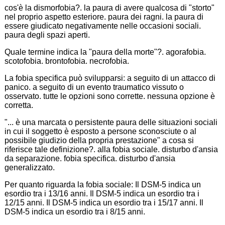
cos'è la dismorfobia?. la paura di avere qualcosa di "storto"
nel proprio aspetto esteriore. paura dei ragni. la paura di
essere giudicato negativamente nelle occasioni sociali.
paura degli spazi aperti.
Quale termine indica la "paura della morte"?. agorafobia.
scotofobia. brontofobia. necrofobia.
La fobia specifica può svilupparsi: a seguito di un attacco di
panico. a seguito di un evento traumatico vissuto o
osservato. tutte le opzioni sono corrette. nessuna opzione è
corretta.
"... è una marcata o persistente paura delle situazioni sociali
in cui il soggetto è esposto a persone sconosciute o al
possibile giudizio della propria prestazione" a cosa si
riferisce tale definizione?. alla fobia sociale. disturbo d'ansia
da separazione. fobia specifica. disturbo d'ansia
generalizzato.
Per quanto riguarda la fobia sociale: Il DSM-5 indica un
esordio tra i 13/16 anni. Il DSM-5 indica un esordio tra i
12/15 anni. Il DSM-5 indica un esordio tra i 15/17 anni. Il
DSM-5 indica un esordio tra i 8/15 anni.