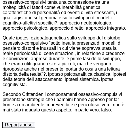
ossessivo-compulsivi tenta una connessione tra una
molteplicità di fattori come vulnerabilità genetica,
caratteristiche di personalità ed eventi di vita stressanti, i
quali agiscono sul genoma e sullo sviluppo di modelli
cognitivo-affettivi specifici?. approccio neutobiologico.
approccio psicologico. approccio diretto. approccio integrato.
Quale ipotesi eziopatogenetica sullo sviluppo del disturbo
ossessivo-compulsivo "sottolinea la presenza di modelli di
pensiero distorti e inusuali in cui viene sopravvalutata la
reale pericolosità di certe situazioni, in relazione a credenze
e convinzioni apprese durante le prime fasi dello sviluppo,
che erano utili quando si era piccoli, ma che vengono
riproposte anche nel presente, portando così a una lettura
distorta della realtà"?. ipoteso psicoanalitica classica. ipotesi
della teoria dell attaccamento. ipotesi sistemica. ipotesi
cognitivista.
Secondo Crittenden i comportamenti ossessivo-compulsivi
presentano strategie che i bambini hanno appreso per far
fronte a un ambiente imprevedibile e pericoloso. vero. non è
mai stato indagato questo aspetto. in parte vero. falso.
Report abuse