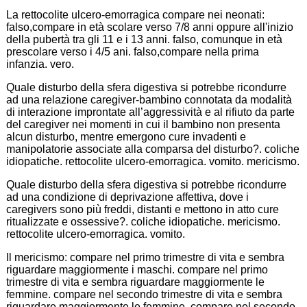
La rettocolite ulcero-emorragica compare nei neonati:
falso,compare in età scolare verso 7/8 anni oppure all'inizio
della pubertà tra gli 11 e i 13 anni. falso, comunque in età
prescolare verso i 4/5 ani. falso,compare nella prima
infanzia. vero.
Quale disturbo della sfera digestiva si potrebbe ricondurre
ad una relazione caregiver-bambino connotata da modalità
di interazione improntate all’aggressività e al rifiuto da parte
del caregiver nei momenti in cui il bambino non presenta
alcun disturbo, mentre emergono cure invadenti e
manipolatorie associate alla comparsa del disturbo?. coliche
idiopatiche. rettocolite ulcero-emorragica. vomito. mericismo.
Quale disturbo della sfera digestiva si potrebbe ricondurre
ad una condizione di deprivazione affettiva, dove i
caregivers sono più freddi, distanti e mettono in atto cure
ritualizzate e ossessive?. coliche idiopatiche. mericismo.
rettocolite ulcero-emorragica. vomito.
Il mericismo: compare nel primo trimestre di vita e sembra
riguardare maggiormente i maschi. compare nel primo
trimestre di vita e sembra riguardare maggiormente le
femmine. compare nel secondo trimestre di vita e sembra
riguardare maggiormente le femmine. compare nel secondo