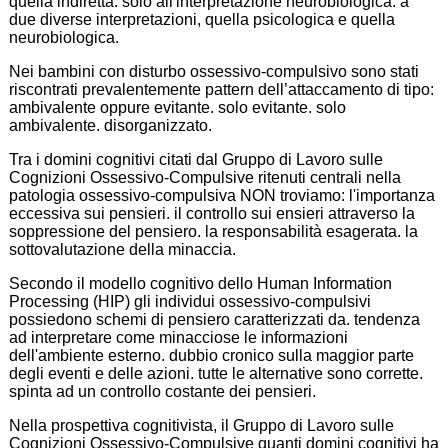
quella indiretta. solo all'interpretazione neurobiologica. a
due diverse interpretazioni, quella psicologica e quella
neurobiologica.
Nei bambini con disturbo ossessivo-compulsivo sono stati
riscontrati prevalentemente pattern dell’attaccamento di tipo:
ambivalente oppure evitante. solo evitante. solo
ambivalente. disorganizzato.
Tra i domini cognitivi citati dal Gruppo di Lavoro sulle
Cognizioni Ossessivo-Compulsive ritenuti centrali nella
patologia ossessivo-compulsiva NON troviamo: l'importanza
eccessiva sui pensieri. il controllo sui ensieri attraverso la
soppressione del pensiero. la responsabilità esagerata. la
sottovalutazione della minaccia.
Secondo il modello cognitivo dello Human Information
Processing (HIP) gli individui ossessivo-compulsivi
possiedono schemi di pensiero caratterizzati da. tendenza
ad interpretare come minacciose le informazioni
dell'ambiente esterno. dubbio cronico sulla maggior parte
degli eventi e delle azioni. tutte le alternative sono corrette.
spinta ad un controllo costante dei pensieri.
Nella prospettiva cognitivista, il Gruppo di Lavoro sulle
Cognizioni Ossessivo-Compulsive quanti domini cognitivi ha