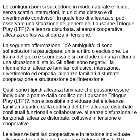
Le configurazioni si succedono in modo naturale e fluido,
senza scatti o interruzioni, in un clima disteso e di
divertimento condiviso". In quale tipo di alleanza si può
osservare una situazione del genere nel Lausanne Trilogue
Play (LTP)?. alleanza disturbata. alleanza cooperativa.
alleanza collusiva. alleanza in tensione.
La seguente affermazione: "c'è ambiguità: ci sono
sollecitazioni a partecipare, unite a ritiro o esclusione. La
trama del gioco è sconnessa e si conclude con una rottura o
una situazione di stallo. Gli affetti sono negativi" fa
riferimento a: alleanze familiari collusive. interazione,
divertimento ed empatia. alleanze familiari disturbate.
cooperazione e strutturazione dell'interazione.
Quali sono i tipi di alleanza familiare che possono essere
individuati a partire dalla codifica del Lausanne Trilogue
Play (LTP)?. non è possibile individuare delle alleanze
familiari a partire dalla codifica del LTP. alleanze disturbate
conflittuali funzionali e collaborative. alleanze disfunzionali e
funzionali. alleanze disturbate, collusive in tensione e
cooperative.
Le alleanze familiari cooperative e in tensione individuate
attraverso la codifica del Lausanne Trilogue Play (LTP)