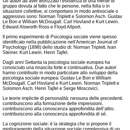
Gli autori ad aver teorizzato l'esistenza di una mente di
gruppo dovuta al fatto che le persone, nella folla o in
situazioni collettive, si comportano in modo antisociale o
aggressivo sono: Norman Triplett e Solomon Asch. Gustav
Le Bon e William McDougall. Carl Hovland e Kurt Lewin.
Edward Alsworth Ross e Floyd Allport.
Il primo esperimento di Psicologia sociale viene spesso
identificato nella pubblicazione nell'American Journal of
Psychology (1898) dello studio di: Norman Triplett. Ivan
Steiner. Kurt Lewin. Henri Tajfel.
Dagli anni Settanta la psicologia sociale europea ha
conosciuto una rinascita forte e continuativa. Due autori
hanno contribuito in modo particolare allo sviluppo della
psicologia sociale europea: Gustav Le Bon e William
McDougall. Carl Hovland e Kurt Lewin. Norman Triplett e
Solomon Asch. Henri Tajfel e Serge Moscovici.
Le teorie implicite di personalità: nessuna delle precedenti.
contribuiscono alla formazione delle impressioni.
contribuiscono alla conoscenza approfondita dell’altro.
contribuiscono alla conoscenza approfondita di sé.
La cognizione sociale: è la strategia che si propone il
miglioramento della situazione sociale complessiva di un