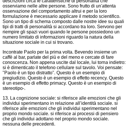
descrizioni circa le caratteristiche di personalità che
osserviamo nelle altre persone. Sono frutto di un'attenta
osservazione del comportamento altrui e per la loro
formulazione è mecessario applicare il metodo scientifico.
Sono un tipo di schema composto dalle nostre idee su quali
tipi di tratti di personalità si accordano tra loro. Servono per
riempire gli spazi vuori quando le persone possiedono un
numero limitato di informazioni riguardo la natura della
situazione sociale in cui si trovano.
Incontrate Paolo per la prima volta. Bevendo insieme un
caffè al bar, parlate del più e del meno e cercate di fare
conoscenza. Non appena uscite dal locale, lui torna indietro:
si è dimenticato il telefono cellulare sul tavolo. Voi pensate:
"Paolo è un tipo distratto". Questo è un esempio di
pregiudizio. Questo è un esempio di effetto recency. Questo
è un esempio di effetto primacy. Questo è un esempio di
stereotipo-.
13. La cognizione sociale: si riferisce alle emozioni che gli
individui sperimentano in relazione all’identità sociale. si
riferisce alle emozioni che gli individui sperimentano nel
proprio mondo sociale. si riferisce ai processi di pensiero
che gli individui adottano nel proprio mondo sociale.
nessuna delle precedenti.