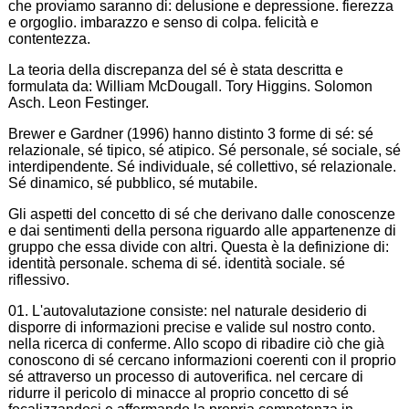
che proviamo saranno di: delusione e depressione. fierezza
e orgoglio. imbarazzo e senso di colpa. felicità e
contentezza.
La teoria della discrepanza del sé è stata descritta e
formulata da: William McDougall. Tory Higgins. Solomon
Asch. Leon Festinger.
Brewer e Gardner (1996) hanno distinto 3 forme di sé: sé
relazionale, sé tipico, sé atipico. Sé personale, sé sociale, sé
interdipendente. Sé individuale, sé collettivo, sé relazionale.
Sé dinamico, sé pubblico, sé mutabile.
Gli aspetti del concetto di sé che derivano dalle conoscenze
e dai sentimenti della persona riguardo alle appartenenze di
gruppo che essa divide con altri. Questa è la definizione di:
identità personale. schema di sé. identità sociale. sé
riflessivo.
01. L'autovalutazione consiste: nel naturale desiderio di
disporre di informazioni precise e valide sul nostro conto.
nella ricerca di conferme. Allo scopo di ribadire ciò che già
conoscono di sé cercano informazioni coerenti con il proprio
sé attraverso un processo di autoverifica. nel cercare di
ridurre il pericolo di minacce al proprio concetto di sé