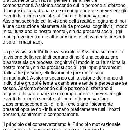
praticamente tutti i nostri pensieri, sentimenti e
comportamenti. Assioma secondo cui le persone si sforzano
di acquisire la padronanza e di comprendere e prevedere gli
eventi del mondo sociale, al fine di ottenere vantaggi.
Assioma secondo cui la visione della realtà di ognuno di noi
è una costruzione plasmata sia da processi cognitivi (il modo
in cui funziona la nostra mente), sia da processi sociali (gli
input provenienti dalle altre persone, effettivamente presenti
o solo immaginate).
La pervasività dell'influenza sociale è: Assioma secondo cui
la visione della realtà di ognuno di noi è una costruzione
plasmata sia da processi cognitivi (il modo in cui funziona la
nostra mente), sia da processi sociali (gli input provenienti
dalle altre persone, effettivamente presenti o solo
immaginate). Assioma secondo cui la visione del mondo di
individui e gruppi è lenta a cambiare e tende a perpetuare se
stessa. Assioma secondo cui le persone si sforzano di
acquisire la padronanza e di comprendere e prevedere gli
eventi del mondo sociale, al fine di ottenere vantaggi.
L'assioma secondo cui gli altri - che siano fisicamente
presenti oppure no - influenzano praticamente tutti i nostri
pensieri, sentimenti e comportamenti.
Il principio del conservatorismo è: Principio motivazionale
secondo cui le persone si sforzano di acquisire la