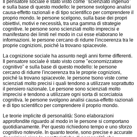
Il pensatore sociale è stato visto come "scienziato ingenuo"
e sulla base di questo modello: le persone svolgono analisi
causa-effetto razionali e di tipo scientifico per comprendere il
proprio mondo. le persone scelgono, sulla base dei propri
obiettivi, motivi e necessità, tra una gamma di strategie
cognitive. le persone sono scienziati molto imprecisi e
manifestano dei limiti nel modo in cui esse elaborano le
informazioni. le persone cercano di ridurre l'incoerenza tra le
proprie cognizioni, poiché la trovano spiacevole.
La cognizione sociale ha assunto negli anni forme differenti.
Il pensatore sociale è stato visto come "economizzatore
cognitivo" e sulla base di questo modello: le persone
cercano di ridurre l'incoerenza tra le proprie cognizioni,
poiché la trovano spiacevole. le persone tsono viste come
scienziati molto precisi i quali tendono a utilizzare soprattutto
il pensiero razionale. Le persone sono scienziati molto
imprecisi e tendono a utilizzare ogni sorta di scorciatoia
cognitiva. le persone svolgono analisi causa-effetto razionali
e di tipo scientifico per comprendere il proprio mondo.
Le teorie implicite di personalità: Sono elaborazioni
approfondite riguardo al modo in le persone si comportano
quotidianamente. Per questo richiedono tempo e uno sforzo
cognitivo notevole. In quanto teorie, sono precise e accurate