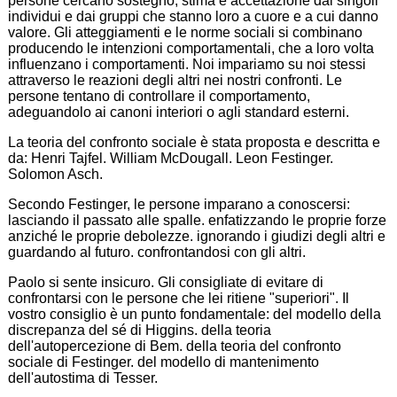
persone cercano sostegno, stima e accettazione dai singoli
individui e dai gruppi che stanno loro a cuore e a cui danno
valore. Gli atteggiamenti e le norme sociali si combinano
producendo le intenzioni comportamentali, che a loro volta
influenzano i comportamenti. Noi impariamo su noi stessi
attraverso le reazioni degli altri nei nostri confronti. Le
persone tentano di controllare il comportamento,
adeguandolo ai canoni interiori o agli standard esterni.
La teoria del confronto sociale è stata proposta e descritta e
da: Henri Tajfel. William McDougall. Leon Festinger.
Solomon Asch.
Secondo Festinger, le persone imparano a conoscersi:
lasciando il passato alle spalle. enfatizzando le proprie forze
anziché le proprie debolezze. ignorando i giudizi degli altri e
guardando al futuro. confrontandosi con gli altri.
Paolo si sente insicuro. Gli consigliate di evitare di
confrontarsi con le persone che lei ritiene "superiori". Il
vostro consiglio è un punto fondamentale: del modello della
discrepanza del sé di Higgins. della teoria
dell'autopercezione di Bem. della teoria del confronto
sociale di Festinger. del modello di mantenimento
dell'autostima di Tesser.