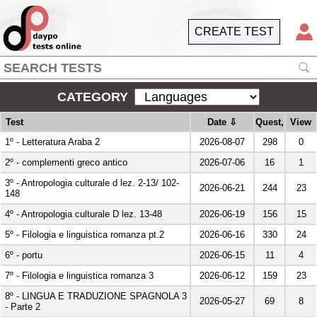
CREATE TEST
CATEGORY
Test
Date
⇩
Quest,
View
2026-08-07
298
0
1º - Letteratura Araba 2
2026-07-06
16
1
2º - complementi greco antico
3º - Antropologia culturale d lez. 2-13/ 102-
2026-06-21
244
23
148
2026-06-19
156
15
4º - Antropologia culturale D lez. 13-48
2026-06-16
330
24
5º - Filologia e linguistica romanza pt.2
2026-06-15
11
4
6º - portu
2026-06-12
159
23
7º - Filologia e linguistica romanza 3
8º - LINGUA E TRADUZIONE SPAGNOLA 3
2026-05-27
69
8
- Parte 2