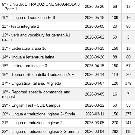
9º - LINGUA E TRADUZIONE SPAGNOLA 3
2026-05-26
68
12
- Parte 1
2026-05-18
109
16
10º - Lingua e Traduzione Fr II
2026-05-05
20
98
11º - testo integrale 2
12º - verb and vocablury for german A1
2026-05-02
50
3
exam
2026-04-25
150
18
13º - Letteratura araba 1d
2026-04-20
88
80
14º - lingua e letteratura latina
2026-04-15
150
57
15º - Letteratura inglese 3
2026-04-14
119
20
16º - Teoria e Storia della Traduzione A.F.
2026-04-07
120
379
17º - Linguistica Italiana, Miglietta
18º - Reported speech- commands and
2026-04-05
16
7
request
2026-03-12
60
53
19º - English Test - CLIL Campus
2026-03-11
156
277
20º - Lingua e traduzione inglese 2- Storia
2026-03-05
270
141
21º - Lingua e traduzione inglese 2
2026-03-04
282
118
22º - Lingua e traduzione inglese 2 Grammar